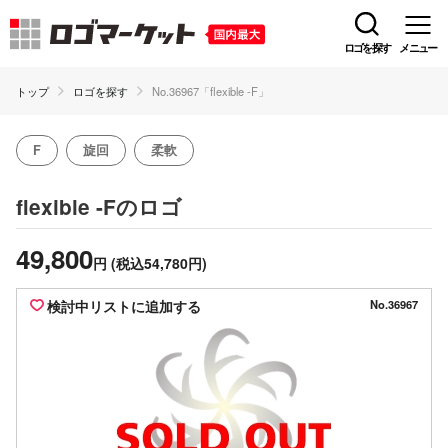
ロゴを探す
メニュー
トップ
ロゴを探す
No.36967「flexible -F」
F
旋回
柔軟
のロゴ
flexible -F
49,800
円
(税込54,780円)
検討中リストに追加する
No.36967