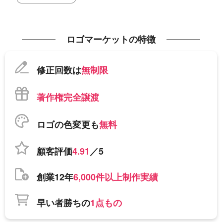
ロゴマーケットの特徴
修正回数は
無制限
著作権完全譲渡
ロゴの色変更も
無料
顧客評価
4.91
／5
創業12年
6,000件以上制作実績
早い者勝ちの
1点もの