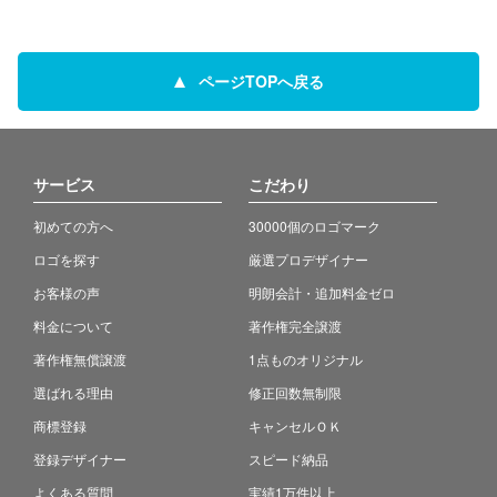
ページTOPへ戻る
サービス
こだわり
初めての方へ
30000個のロゴマーク
ロゴを探す
厳選プロデザイナー
お客様の声
明朗会計・追加料金ゼロ
料金について
著作権完全譲渡
著作権無償譲渡
1点ものオリジナル
選ばれる理由
修正回数無制限
商標登録
キャンセルＯＫ
登録デザイナー
スピード納品
よくある質問
実績1万件以上