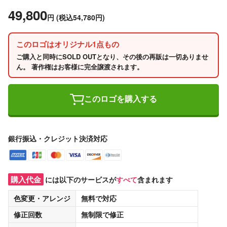
49,800
円
(税込54,780円)
このロゴはオリジナル1点もの
ご購入と同時にSOLD OUTとなり、その後の再販は一切ありませ
ん。 著作権はお客様に完全譲渡されます。
このロゴを購入する
銀行振込・クレジット決済対応
購入代金
には以下のサービスが
すべて
含まれます
色変更・アレンジ
無料
で対応
修正回数
無制限
で修正