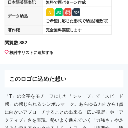
日本語英語表記
無料
で両パターン作成
データ納品
ご希望に応じた形式で納品(複数可)
著作権
完全無料譲渡
します
閲覧数 882
検討中リストに追加する
この
ロゴ
に込めた想い
「T」の文字をモチーフにした「シャープ」で「スピード
感」の感じられるシンボルマーク。あらゆる方向から1点
に向かいアプローチすることの出来る「広い視野」や「ア
クティブ」さを表現。勢いよく進んでいく「力強さ」や足
並みを揃えアタックする「チームワーク」「協調性」「連