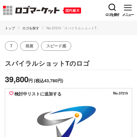
ロゴを探す
メニュー
トップ
ロゴを探す
No.37215「スパイラルショットT」
T
発展
スピード感
のロゴ
スパイラルショットT
39,800
円
(税込43,780円)
検討中リストに追加する
No.37215