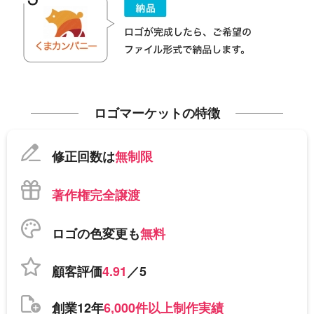
ロゴマーケットの特徴
修正回数は
無制限
著作権完全譲渡
ロゴの色変更も
無料
顧客評価
4.91
／5
創業12年
6,000件以上制作実績