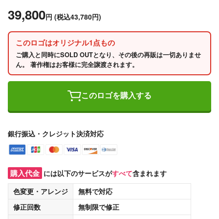
39,800
円
(税込43,780円)
このロゴはオリジナル1点もの
ご購入と同時にSOLD OUTとなり、その後の再販は一切ありませ
ん。 著作権はお客様に完全譲渡されます。
このロゴを購入する
銀行振込・クレジット決済対応
購入代金
には以下のサービスが
すべて
含まれます
色変更・アレンジ
無料
で対応
修正回数
無制限
で修正