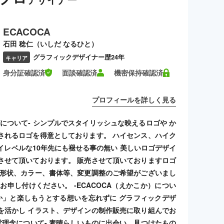
ECACOCA
石田 稔仁（いしだ なるひと）
グラフィックデザイナー歴24年
キャリア
身分証確認済
面談確認済
機密保持確認済
プロフィールを詳しく見る
ゴについて- シンプルでスタイリッシュな映えるロゴや か
されるロゴを得意としております。 ハイセンス、ハイク
イレベルな10年先にも褪せる事の無い 美しいロゴデザイ
させて頂いております。 販売させて頂いておりますロゴ
 形状、カラー、書体等、変更調整のご希望がございまし
お申し付けください。 -ECACOCA（えかこか）につい
こか」と楽しもうとする想いを忘れずに グラフィックデザ
を活かし イラスト、デザインの制作販売に取り組んでお
経営理念について- 素晴らしいものに出会い、見つけたもの