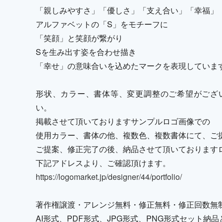
「親しみやすさ」「優しさ」「支え合い」「幸福」
アルファベットの「S」をモチーフに
「笑顔」と笑顔が繋がり
Sを生み出す姿を合わせ描き
「幸せ」の意味合いを込めたマークを表現していま
形状、カラー、書体等、変更調整のご希望がござ
い。
掲載させて頂いておりますサンプルロゴ画像での
使用カラー、書体の他、複数色、複数書体にて、ご
ご提案、修正完了の後、納品させて頂いております
下記アドレスより、ご確認頂けます。
https://logomarket.jp/designer/44/portfolio/
著作権譲渡・アレンジ無料・修正無料・修正回数無
AI形式、PDF形式、JPG形式、PNG形式セット