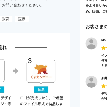
、お問い合わせください。
をより良いか
め、販売、ご
教育
医療
お客さま
Ms
流れ
イ
使
と
新
デ
が