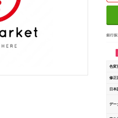
銀行振
色変
修正
日本
デー