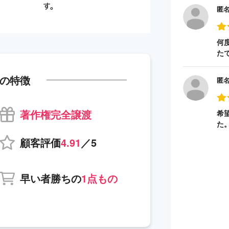
匿
何
た
の特徴
匿
著作権完全譲渡
希
た
顧客評価
4.91
／5
早い者勝ちの
1点もの