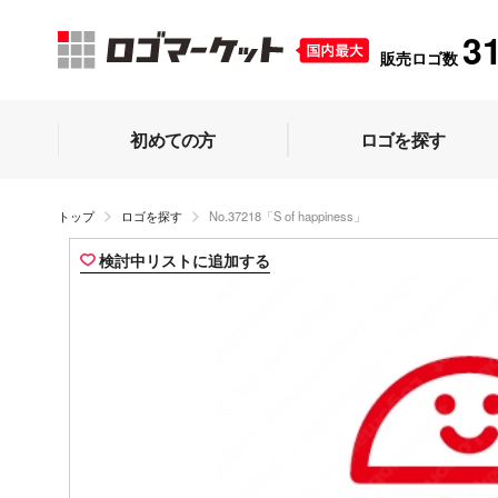
3
販売ロゴ数
初めての方
ロゴを探す
トップ
ロゴを探す
No.37218「S of happiness」
検討中リストに追加する