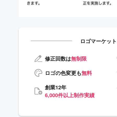
ロゴマーケット
修正回数は
無制限
ロゴの色変更も
無料
創業12年
6,000件以上制作実績