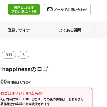
無料ロゴ提案
/
メールでお問い合わせ
5
プロが選ぶ・1分
登録デザイナー
よくある質問
笑顔
人
f happinessのロゴ
800
円
(税込87,780円)
のロゴはオリジナル1点もの
入と同時にSOLD OUTとなり、その後の再販は一切ありませ
 著作権はお客様に完全譲渡されます。