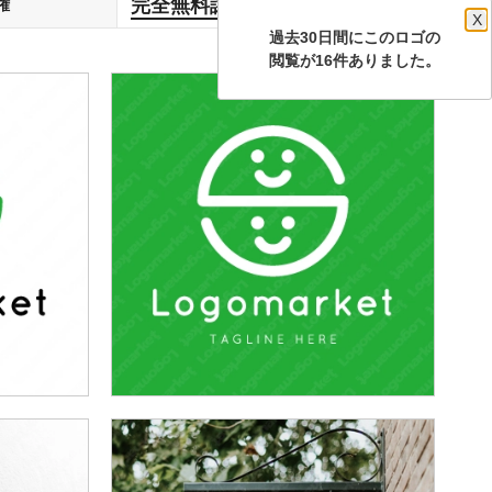
完全無料譲渡
権
します
X
過去30日間にこのロゴの
閲覧が16件ありました。