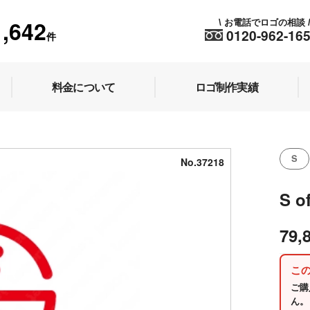
1,642
お電話でロゴの相談
\
0120-962-16
件
料金について
ロゴ制作実績
S
No.37218
S o
79,
こ
ご購
ん。