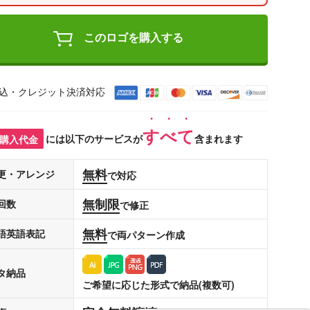
このロゴを購入する
込・クレジット決済対応
すべて
購入代金
には以下のサービスが
含まれます
無料
更・アレンジ
で対応
無制限
回数
で修正
無料
語英語表記
で両パターン作成
タ納品
ご希望に応じた形式で納品(複数可)