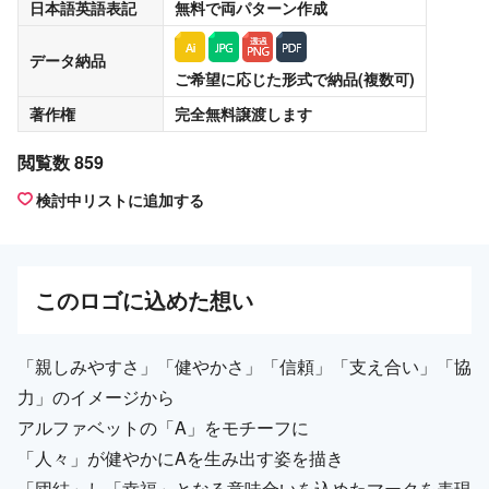
日本語英語表記
無料
で両パターン作成
データ納品
ご希望に応じた形式で納品(複数可)
著作権
完全無料譲渡
します
閲覧数 859
検討中リストに追加する
この
ロゴ
に込めた想い
「親しみやすさ」「健やかさ」「信頼」「支え合い」「協
力」のイメージから
アルファベットの「A」をモチーフに
「人々」が健やかにAを生み出す姿を描き
「団結」し「幸福」となる意味合いを込めたマークを表現