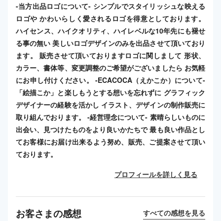
-当方出品ロゴについて- シンプルでスタイリッシュな映える
ロゴや かわいらしく愛されるロゴを得意としております。
ハイセンス、ハイクオリティ、ハイレベルな10年先にも褪せ
る事の無い 美しいロゴデザインのみを出品させて頂いており
ます。 販売させて頂いておりますロゴに関しまして 形状、
カラー、書体等、変更調整のご希望がございましたら お気軽
にお申し付けください。 -ECACOCA（えかこか）について-
「絵描こか」と楽しもうとする想いを忘れずに グラフィック
デザイナーの経験を活かし イラスト、デザインの制作販売に
取り組んでおります。 -経営理念について- 素晴らしいものに
出会い、見つけたものをより良いかたちで 最も良い作品とし
てお客様にお届け出来るよう努め、販売、ご提案させて頂い
ております。
プロフィールを詳しく見る
お客さまの感想
すべての感想を見る