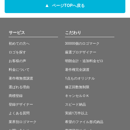
ページTOPへ戻る
サービス
こだわり
初めての方へ
30000個のロゴマーク
ロゴを探す
厳選プロデザイナー
お客様の声
明朗会計・追加料金ゼロ
料金について
著作権完全譲渡
著作権無償譲渡
1点ものオリジナル
選ばれる理由
修正回数無制限
商標登録
キャンセルＯＫ
登録デザイナー
スピード納品
よくある質問
実績1万件以上
業界別ロゴマーク
希望のファイル形式納品