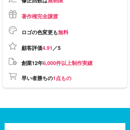
修正回数は
無制限
著作権完全譲渡
ロゴの色変更も
無料
顧客評価
4.91
／5
創業12年
6,000件以上制作実績
早い者勝ちの
1点もの