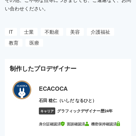
い合わせください。
IT
士業
不動産
美容
介護福祉
教育
医療
制作した
プロ
デザイナー
ECACOCA
石田 稔仁（いしだ なるひと）
グラフィックデザイナー歴24年
キャリア
身分証確認済
面談確認済
機密保持確認済