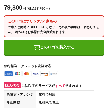
79,800
円
(税込87,780円)
このロゴはオリジナル1点もの
ご購入と同時にSOLD OUTとなり、その後の再販は一切ありませ
ん。 著作権はお客様に完全譲渡されます。
このロゴを購入する
銀行振込・クレジット決済対応
購入代金
には以下のサービスが
すべて
含まれます
色変更・アレンジ
無料
で対応
修正回数
無制限
で修正