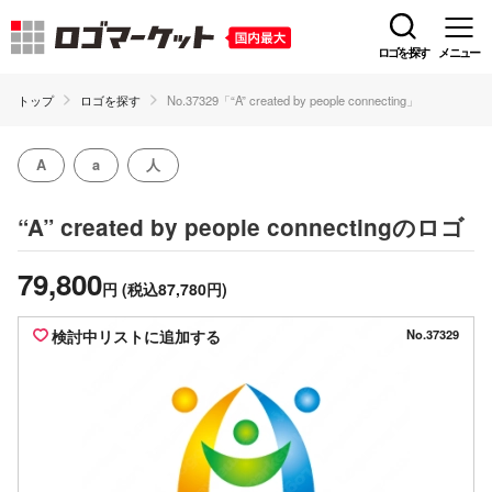
ロゴを探す
メニュー
トップ
ロゴを探す
No.37329「“A” created by people connecting」
A
a
人
のロゴ
“A” created by people connecting
79,800
円
(税込87,780円)
検討中リストに追加する
No.37329