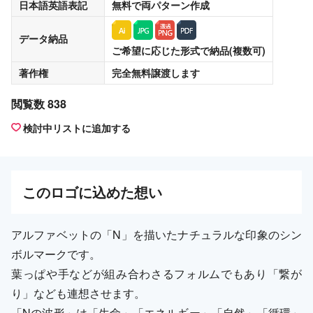
日本語英語表記
無料
で両パターン作成
データ納品
ご希望に応じた形式で納品(複数可)
著作権
完全無料譲渡
します
閲覧数 838
検討中リストに追加する
この
ロゴ
に込めた想い
アルファベットの「N」を描いたナチュラルな印象のシン
ボルマークです。
葉っぱや手などが組み合わさるフォルムでもあり「繋が
り」なども連想させます。
「Nの波形」は「生命」「エネルギー」「自然」「循環」