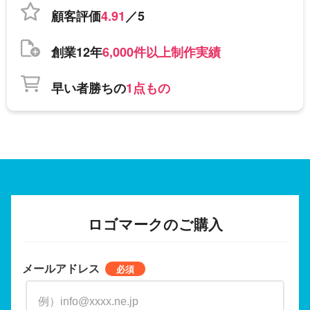
顧客評価
4.91
／5
創業12年
6,000件以上制作実績
早い者勝ちの
1点もの
ロゴマークのご購入
メールアドレス