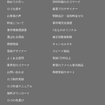
初めての方へ
30000個のロゴマーク
ロゴを探す
厳選プロデザイナー
お客様の声
明朗会計・追加料金ゼロ
料金について
著作権完全譲渡
著作権無償譲渡
1点ものオリジナル
選ばれる理由
修正回数無制限
商標登録
キャンセルＯＫ
登録デザイナー
スピード納品
よくある質問
実績1万件以上
業界別ロゴマーク
希望のファイル形式納品
お問い合わせ
商標登録サポート
ロゴ制作実績
ロゴ作成マニュアル
無料ダウンロード
ロゴの色選び