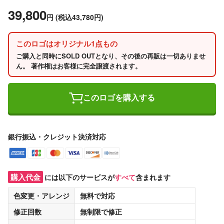
39,800
円
(税込43,780円)
このロゴはオリジナル1点もの
ご購入と同時にSOLD OUTとなり、その後の再販は一切ありませ
ん。 著作権はお客様に完全譲渡されます。
このロゴを購入する
銀行振込・クレジット決済対応
購入代金
には以下のサービスが
すべて
含まれます
色変更・アレンジ
無料
で対応
修正回数
無制限
で修正