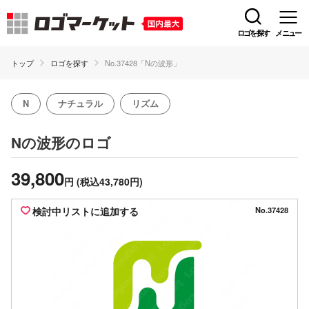
ロゴを探す
メニュー
トップ
ロゴを探す
No.37428「Nの波形」
N
ナチュラル
リズム
のロゴ
Nの波形
39,800
円
(税込43,780円)
検討中リストに追加する
No.37428