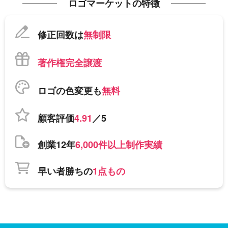
ロゴマーケットの特徴
修正回数は
無制限
著作権完全譲渡
ロゴの色変更も
無料
顧客評価
4.91
／5
創業12年
6,000件以上制作実績
早い者勝ちの
1点もの