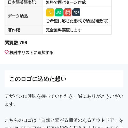
日本語英語表記
無料
で両パターン作成
データ納品
ご希望に応じた形式で納品(複数可)
著作権
完全無料譲渡
します
閲覧数 796
検討中リストに追加する
この
ロゴ
に込めた想い
デザインに興味を持っていただき、誠にありがとうござい
ます。
こちらのロゴは「自然と繋がる価値のあるアウトドア」を
コンセプトにアウトドアの印象を与える「山々」のモチー