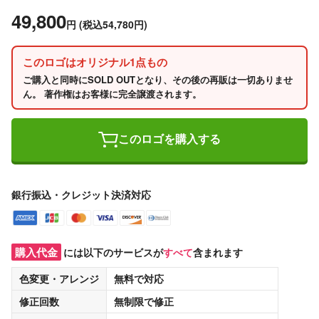
49,800
円
(税込54,780円)
このロゴはオリジナル1点もの
ご購入と同時にSOLD OUTとなり、その後の再販は一切ありませ
ん。 著作権はお客様に完全譲渡されます。
このロゴを購入する
銀行振込・クレジット決済対応
購入代金
には以下のサービスが
すべて
含まれます
色変更・アレンジ
無料
で対応
修正回数
無制限
で修正