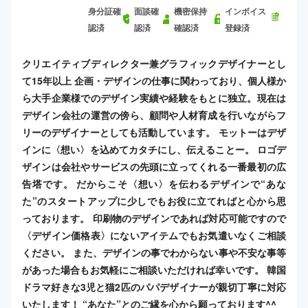
身分証確
面談確
機密保持
インボイス
認済
認済
確認済
登録済
クリエイティブディレクター兼グラフィックデザイナーとし
て15年以上 企画・デザインの仕事に関わっており、個人様か
ら大手企業様でのデザイン実績や経験をもとに独立。現在は
デザイン会社の運営の傍ら、顧問や人材育成を行いながらフ
リーのデザイナーとしても活動しています。 モットーはデザ
インに〈想い〉を込めてカタチにし、伝えることー。 ロゴデ
ザインは会社やサービスの先頭に立ってくれる一番最初の広
告塔です。 だからこそ〈想い〉を伝わるデザインで“あな
た”のスタートアップに少しでもお役に立てればと心から思
っております。 印刷物のデザインであれば対応可能ですので
〈デザイン価格表〉にないアイテムでもお気遣いなくご相談
ください。 また、デザインの事でわからない事や不安な事等
があった場合もお気軽にご相談いただければ幸いです。 韓国
ドラマ好きな3児と猫2匹のパパデザイナーが親切丁寧に対応
いたします！ “あなた”とのご縁を心から願っております^^