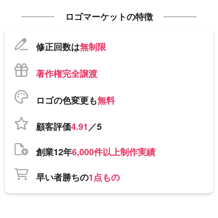
ロゴマーケットの特徴
修正回数は
無制限
著作権完全譲渡
ロゴの色変更も
無料
顧客評価
4.91
／5
創業12年
6,000件以上制作実績
早い者勝ちの
1点もの