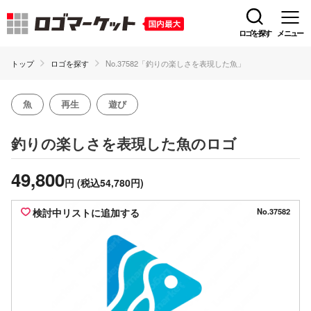
ロゴを探す
メニュー
トップ
ロゴを探す
No.37582「釣りの楽しさを表現した魚」
魚
再生
遊び
のロゴ
釣りの楽しさを表現した魚
49,800
円
(税込54,780円)
検討中リストに追加する
No.37582