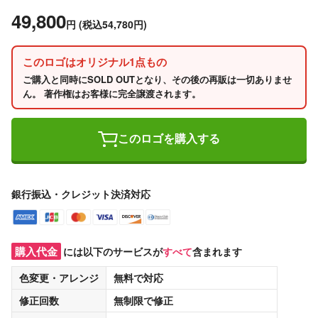
49,800
円
(税込54,780円)
このロゴはオリジナル1点もの
ご購入と同時にSOLD OUTとなり、その後の再販は一切ありませ
ん。 著作権はお客様に完全譲渡されます。
このロゴを購入する
銀行振込・クレジット決済対応
購入代金
には以下のサービスが
すべて
含まれます
色変更・アレンジ
無料
で対応
修正回数
無制限
で修正