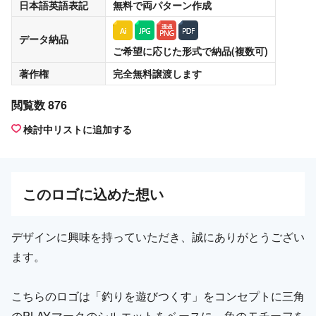
日本語英語表記
無料
で両パターン作成
データ納品
ご希望に応じた形式で納品(複数可)
著作権
完全無料譲渡
します
閲覧数 876
検討中リストに追加する
この
ロゴ
に込めた想い
デザインに興味を持っていただき、誠にありがとうござい
ます。
こちらのロゴは「釣りを遊びつくす」をコンセプトに三角
のPLAYマークのシルエットをベースに、魚のモチーフを