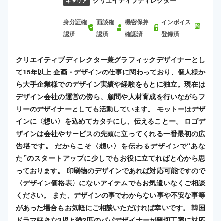
クリエイティブディレクター
キャリア
身分証確
面談確
機密保持
インボイス
認済
認済
確認済
登録済
クリエイティブディレクター兼グラフィックデザイナーとし
て15年以上 企画・デザインの仕事に関わっており、個人様か
ら大手企業様でのデザイン実績や経験をもとに独立。現在は
デザイン会社の運営の傍ら、顧問や人材育成を行いながらフ
リーのデザイナーとしても活動しています。 モットーはデザ
インに〈想い〉を込めてカタチにし、伝えることー。 ロゴデ
ザインは会社やサービスの先頭に立ってくれる一番最初の広
告塔です。 だからこそ〈想い〉を伝わるデザインで“あな
た”のスタートアップに少しでもお役に立てればと心から思
っております。 印刷物のデザインであれば対応可能ですので
〈デザイン価格表〉にないアイテムでもお気遣いなくご相談
ください。 また、デザインの事でわからない事や不安な事等
があった場合もお気軽にご相談いただければ幸いです。 韓国
ドラマ好きな3児と猫2匹のパパデザイナーが親切丁寧に対応