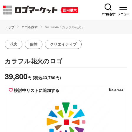
ロゴを探す
メニュー
トップ
ロゴを探す
No.37644「カラフル花火」
花火
個性
クリエイティブ
のロゴ
カラフル花火
39,800
円
(税込43,780円)
検討中リストに追加する
No.37644