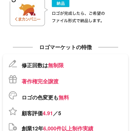
ロゴマーケットの特徴
修正回数は
無制限
著作権完全譲渡
ロゴの色変更も
無料
顧客評価
4.91
／5
創業12年
6,000件以上制作実績