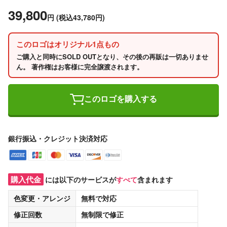
39,800
円
(税込43,780円)
このロゴはオリジナル1点もの
ご購入と同時にSOLD OUTとなり、その後の再販は一切ありませ
ん。 著作権はお客様に完全譲渡されます。
このロゴを購入する
銀行振込・クレジット決済対応
購入代金
には以下のサービスが
すべて
含まれます
色変更・アレンジ
無料
で対応
修正回数
無制限
で修正