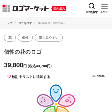
ロゴを探す
メニュー
トップ
ロゴを探す
No.37699「個性の花」
花
個性
親しみやすい
のロゴ
個性の花
39,800
円
(税込43,780円)
検討中リストに追加する
No.37699