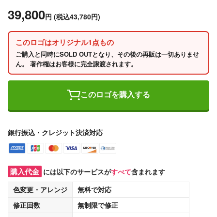
39,800
円
(税込43,780円)
このロゴはオリジナル1点もの
ご購入と同時にSOLD OUTとなり、その後の再販は一切ありませ
ん。 著作権はお客様に完全譲渡されます。
このロゴを購入する
銀行振込・クレジット決済対応
購入代金
には以下のサービスが
すべて
含まれます
色変更・アレンジ
無料
で対応
修正回数
無制限
で修正