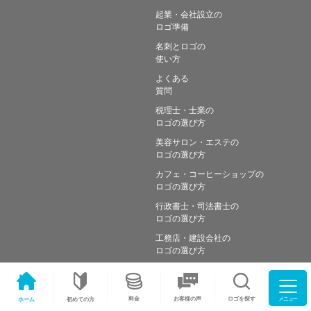
起業・会社設立の
ロゴ準備
名刺とロゴの
使い方
よくある
質問
税理士・士業の
ロゴの選び方
美容サロン・エステの
ロゴの選び方
カフェ・コーヒーショップの
ロゴの選び方
行政書士・司法書士の
ロゴの選び方
工務店・建設会社の
ロゴの選び方
メニュー
料金
ロゴを探す
お客様の声
ホーム
初めての方
Copyright © Simple works Inc. All Rights Reserved.