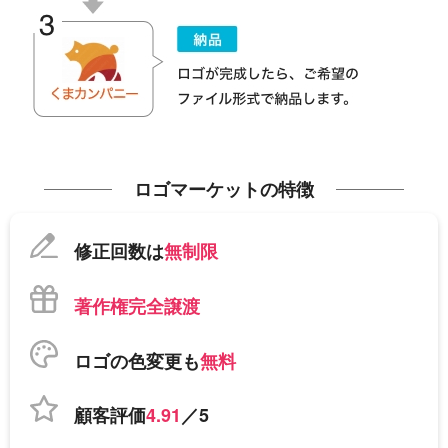
ロゴマーケットの特徴
修正回数は
無制限
著作権完全譲渡
ロゴの色変更も
無料
顧客評価
4.91
／5