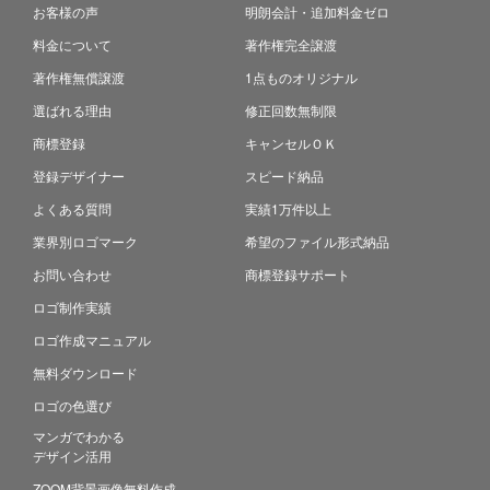
お客様の声
明朗会計・追加料金ゼロ
料金について
著作権完全譲渡
著作権無償譲渡
1点ものオリジナル
選ばれる理由
修正回数無制限
商標登録
キャンセルＯＫ
登録デザイナー
スピード納品
よくある質問
実績1万件以上
業界別ロゴマーク
希望のファイル形式納品
お問い合わせ
商標登録サポート
ロゴ制作実績
ロゴ作成マニュアル
無料ダウンロード
ロゴの色選び
マンガでわかる
デザイン活用
ZOOM背景画像無料作成