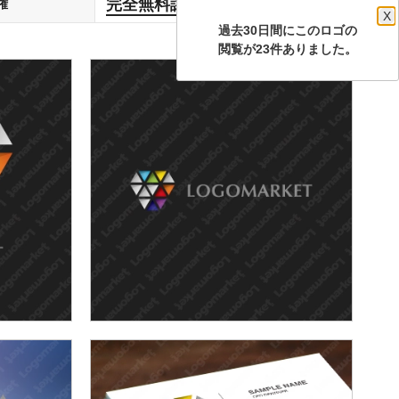
完全無料譲渡
権
します
X
過去30日間にこのロゴの
閲覧が23件ありました。