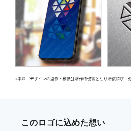
※本ロゴデザインの盗作・模倣は著作権侵害となり賠償請求・
この
ロゴ
に込めた想い