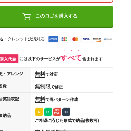
このロゴを購入する
込・クレジット決済対応
すべて
購入代金
には以下のサービスが
含まれます
無料
更・アレンジ
で対応
無制限
回数
で修正
無料
語英語表記
で両パターン作成
タ納品
ご希望に応じた形式で納品(複数可)