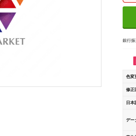
銀行振
色変
修正
日本
デー