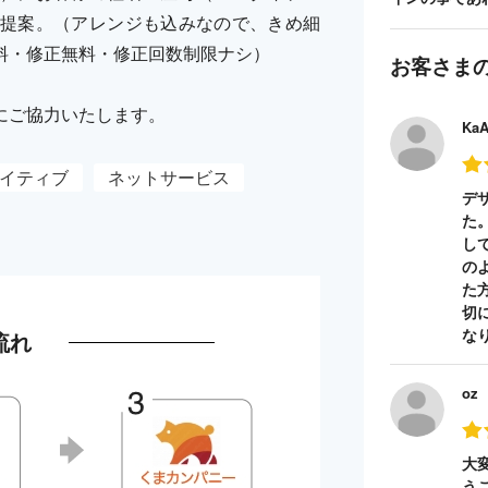
提案。（アレンジも込みなので、きめ細
料・修正無料・修正回数制限ナシ）
お客さま
にご協力いたします。
Ka
イティブ
ネットサービス
デ
た
し
の
た
切
な
流れ
oz
大
う