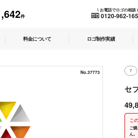
1,642
お電話でロゴの相談
\
0120-962-16
件
料金について
ロゴ制作実績
7
No.37773
セ
49,
こ
ご購
ん。