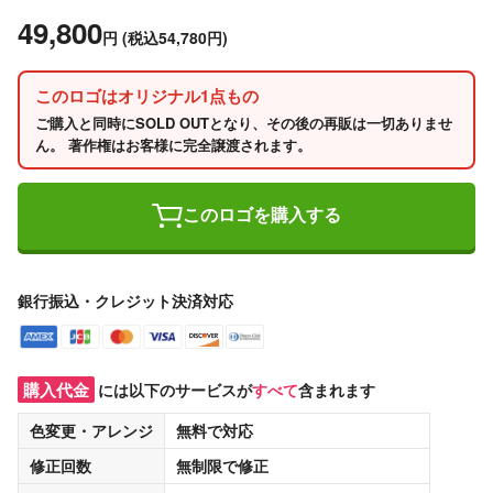
49,800
円
(税込54,780円)
このロゴはオリジナル1点もの
ご購入と同時にSOLD OUTとなり、その後の再販は一切ありませ
ん。 著作権はお客様に完全譲渡されます。
このロゴを購入する
銀行振込・クレジット決済対応
購入代金
には以下のサービスが
すべて
含まれます
色変更・アレンジ
無料
で対応
修正回数
無制限
で修正