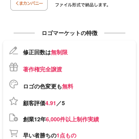
ロゴマーケットの特徴
修正回数は
無制限
著作権完全譲渡
ロゴの色変更も
無料
顧客評価
4.91
／5
創業12年
6,000件以上制作実績
早い者勝ちの
1点もの