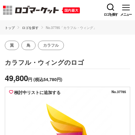
ロゴを探す
メニュー
トップ
ロゴを探す
No.37785「カラフル・ウィング」
翼
鳥
カラフル
のロゴ
カラフル・ウィング
49,800
円
(税込54,780円)
検討中リストに追加する
No.37785