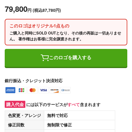
79,800
円
(税込87,780円)
このロゴはオリジナル1点もの
ご購入と同時にSOLD OUTとなり、その後の再販は一切ありませ
ん。 著作権はお客様に完全譲渡されます。
このロゴを購入する
銀行振込・クレジット決済対応
購入代金
には以下のサービスが
すべて
含まれます
色変更・アレンジ
無料
で対応
修正回数
無制限
で修正