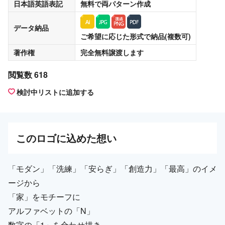
日本語英語表記
無料
で両パターン作成
データ納品
ご希望に応じた形式で納品(複数可)
著作権
完全無料譲渡
します
閲覧数 618
検討中リストに追加する
この
ロゴ
に込めた想い
「モダン」「洗練」「安らぎ」「創造力」「最高」のイメ
ージから
「家」をモチーフに
アルファベットの「N」
数字の「1」を合わせ描き