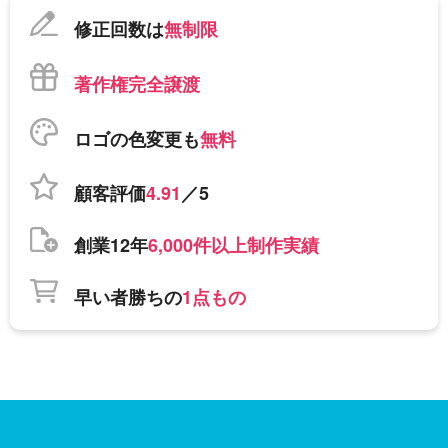
修正回数は
無制限
著作権完全譲渡
ロゴの色変更も
無料
顧客評価
4.91
／5
創業12年
6,000件以上制作実績
早い者勝ちの
1点もの