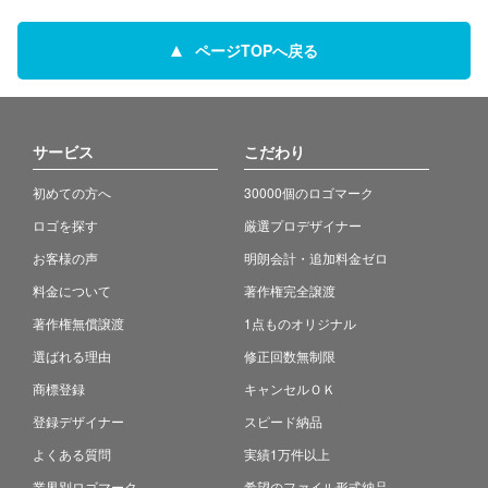
ページTOPへ戻る
サービス
こだわり
初めての方へ
30000個のロゴマーク
ロゴを探す
厳選プロデザイナー
お客様の声
明朗会計・追加料金ゼロ
料金について
著作権完全譲渡
著作権無償譲渡
1点ものオリジナル
選ばれる理由
修正回数無制限
商標登録
キャンセルＯＫ
登録デザイナー
スピード納品
よくある質問
実績1万件以上
業界別ロゴマーク
希望のファイル形式納品