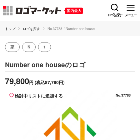
ロゴを探す
メニュー
トップ
ロゴを探す
No.37788「Number one house」
家
N
1
のロゴ
Number one house
79,800
円
(税込87,780円)
検討中リストに追加する
No.37788