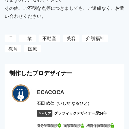
その他、ご不明な点等につきましても、ご遠慮なく、お問
い合わせください。
IT
士業
不動産
美容
介護福祉
教育
医療
制作した
プロ
デザイナー
ECACOCA
石田 稔仁（いしだ なるひと）
グラフィックデザイナー歴24年
キャリア
身分証確認済
面談確認済
機密保持確認済