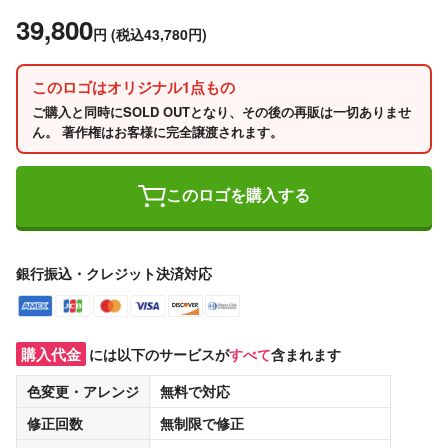
39,800
円
(税込43,780円)
このロゴはオリジナル1点もの
ご購入と同時にSOLD OUTとなり、その後の再販は一切ありませ
ん。 著作権はお客様に完全譲渡されます。
このロゴを購入する
銀行振込・クレジット決済対応
購入代金
には以下のサービスが
すべて
含まれます
色変更・アレンジ
無料
で対応
修正回数
無制限
で修正