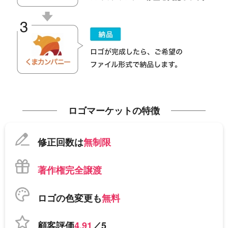
ロゴマーケットの特徴
修正回数は
無制限
著作権完全譲渡
ロゴの色変更も
無料
顧客評価
4.91
／5