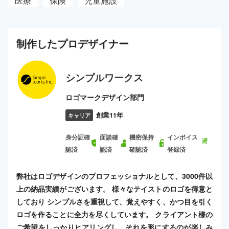
医療
保険
児童施設
制作した
プロ
デザイナー
シンプルワークス
ロゴマークデザイン部門
創業11年
キャリア
身分証確
面談確
機密保持
インボイス
認済
認済
確認済
登録済
弊社はロゴデザインのプロフェッショナルとして、3000件以
上の納品実績がございます。 様々なテイストのロゴを得意と
しており シンプルさを重視して、覚えやすく、かつ目を引く
ロゴを作ることに全力を尽くしています。 クライアント様の
ご希望をしっかりヒアリングし、それを形にするのが楽しみ