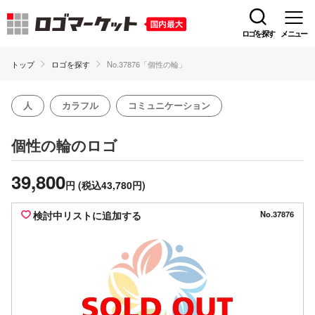
ロゴを探す
メニュー
トップ
ロゴを探す
No.37876「個性の輪」
人
カラフル
コミュニケーション
のロゴ
個性の輪
39,800
円
(税込43,780円)
検討中リストに追加する
No.37876