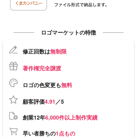
ロゴマーケットの特徴
修正回数は
無制限
著作権完全譲渡
ロゴの色変更も
無料
顧客評価
4.91
／5
創業12年
6,000件以上制作実績
早い者勝ちの
1点もの