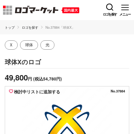
ロゴを探す
メニュー
トップ
ロゴを探す
No.37884「球体X」
X
球体
光
のロゴ
球体X
49,800
円
(税込54,780円)
検討中リストに追加する
No.37884