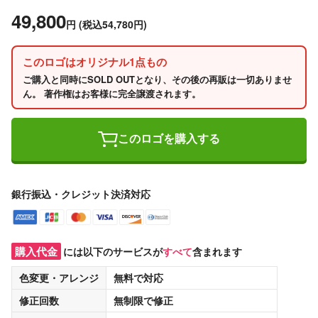
49,800
円
(税込54,780円)
このロゴはオリジナル1点もの
ご購入と同時にSOLD OUTとなり、その後の再販は一切ありませ
ん。 著作権はお客様に完全譲渡されます。
このロゴを購入する
銀行振込・クレジット決済対応
購入代金
には以下のサービスが
すべて
含まれます
色変更・アレンジ
無料
で対応
修正回数
無制限
で修正