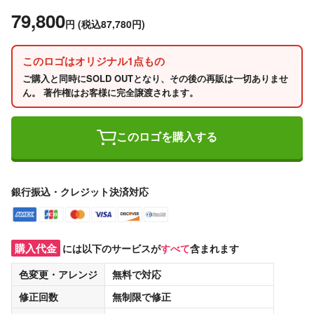
79,800
円
(税込87,780円)
このロゴはオリジナル1点もの
ご購入と同時にSOLD OUTとなり、その後の再販は一切ありませ
ん。 著作権はお客様に完全譲渡されます。
このロゴを購入する
銀行振込・クレジット決済対応
購入代金
には以下のサービスが
すべて
含まれます
色変更・アレンジ
無料
で対応
修正回数
無制限
で修正