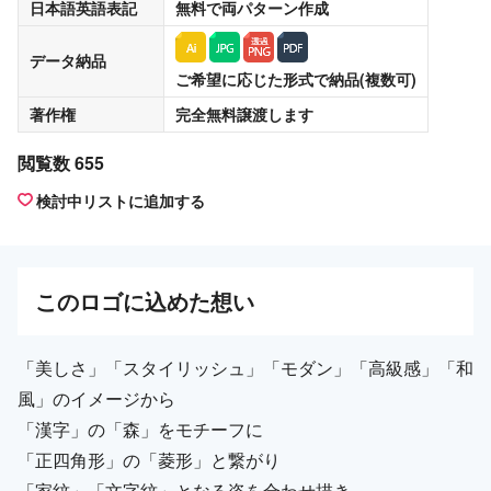
日本語英語表記
無料
で両パターン作成
データ納品
ご希望に応じた形式で納品(複数可)
著作権
完全無料譲渡
します
閲覧数 655
検討中リストに追加する
この
ロゴ
に込めた想い
「美しさ」「スタイリッシュ」「モダン」「高級感」「和
風」のイメージから
「漢字」の「森」をモチーフに
「正四角形」の「菱形」と繋がり
「家紋」「文字紋」となる姿を合わせ描き