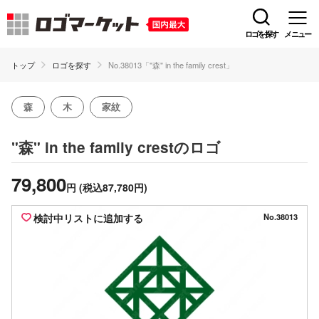
ロゴを探す
メニュー
トップ
ロゴを探す
No.38013「"森" in the family crest」
森
木
家紋
のロゴ
"森" in the family crest
79,800
円
(税込87,780円)
検討中リストに追加する
No.38013