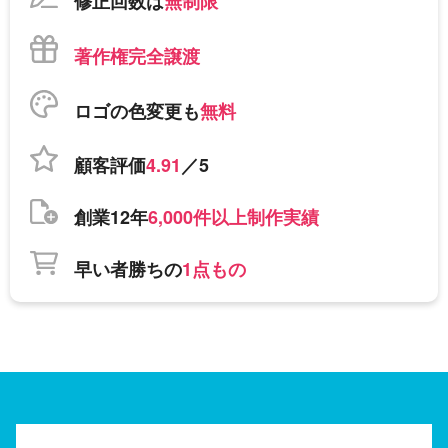
修正回数は
無制限
著作権完全譲渡
ロゴの色変更も
無料
顧客評価
4.91
／5
創業12年
6,000件以上制作実績
早い者勝ちの
1点もの