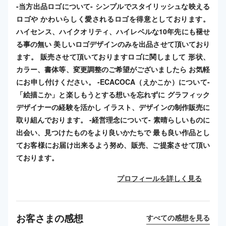
-当方出品ロゴについて- シンプルでスタイリッシュな映える
ロゴや かわいらしく愛されるロゴを得意としております。
ハイセンス、ハイクオリティ、ハイレベルな10年先にも褪せ
る事の無い 美しいロゴデザインのみを出品させて頂いており
ます。 販売させて頂いておりますロゴに関しまして 形状、
カラー、書体等、変更調整のご希望がございましたら お気軽
にお申し付けください。 -ECACOCA（えかこか）について-
「絵描こか」と楽しもうとする想いを忘れずに グラフィック
デザイナーの経験を活かし イラスト、デザインの制作販売に
取り組んでおります。 -経営理念について- 素晴らしいものに
出会い、見つけたものをより良いかたちで 最も良い作品とし
てお客様にお届け出来るよう努め、販売、ご提案させて頂い
ております。
プロフィールを詳しく見る
お客さまの感想
すべての感想を見る