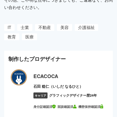
い合わせください。
IT
士業
不動産
美容
介護福祉
教育
医療
制作した
プロ
デザイナー
ECACOCA
石田 稔仁（いしだ なるひと）
グラフィックデザイナー歴24年
キャリア
身分証確認済
面談確認済
機密保持確認済