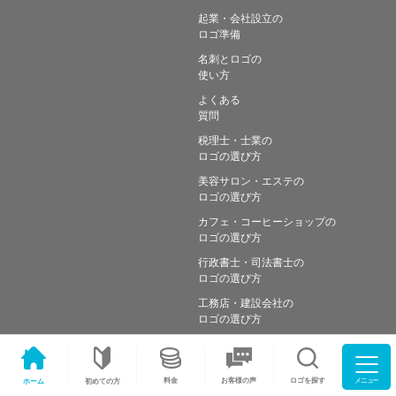
起業・会社設立の
ロゴ準備
名刺とロゴの
使い方
よくある
質問
税理士・士業の
ロゴの選び方
美容サロン・エステの
ロゴの選び方
カフェ・コーヒーショップの
ロゴの選び方
行政書士・司法書士の
ロゴの選び方
工務店・建設会社の
ロゴの選び方
メニュー
料金
ロゴを探す
お客様の声
ホーム
初めての方
Copyright © Simple works Inc. All Rights Reserved.