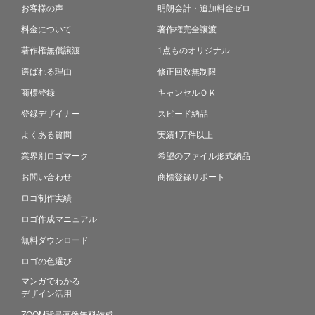
お客様の声
明朗会計・追加料金ゼロ
料金について
著作権完全譲渡
著作権無償譲渡
1点ものオリジナル
選ばれる理由
修正回数無制限
商標登録
キャンセルＯＫ
登録デザイナー
スピード納品
よくある質問
実績1万件以上
業界別ロゴマーク
希望のファイル形式納品
お問い合わせ
商標登録サポート
ロゴ制作実績
ロゴ作成マニュアル
無料ダウンロード
ロゴの色選び
マンガでわかる
デザイン活用
ZOOM背景画像無料作成