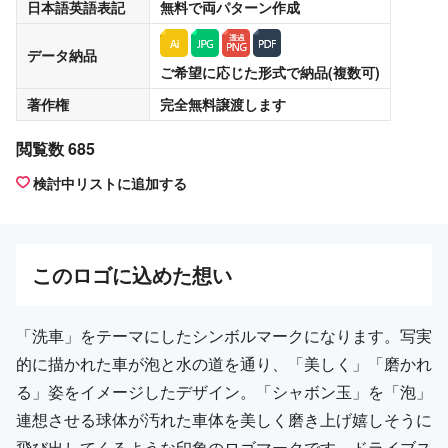
日本語英語表記
無料
で両パターン作成
データ納品
ご希望に応じた形式で納品(複数可)
著作権
完全無料譲渡
します
閲覧数 685
検討中リストに追加する
この
ロゴ
に込めた想い
「洗車」をテーマにしたシンボルマークになります。写実
的に描かれた車が泡と水の道を通り、「美しく」「磨かれ
る」姿をイメージしたデザイン。「シャボン玉」を「泡」
連想させる球体が汚れた車体を美しく磨き上げ嬉しそうに
飛び出してくるような印象のロゴマークです。ドライブス