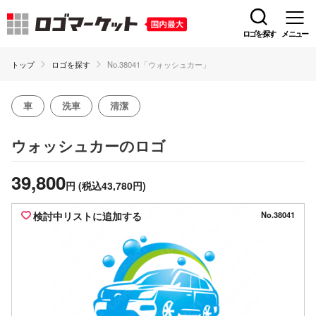
ロゴを探す
メニュー
トップ
ロゴを探す
No.38041「ウォッシュカー」
車
洗車
清潔
のロゴ
ウォッシュカー
39,800
円
(税込43,780円)
検討中リストに追加する
No.38041