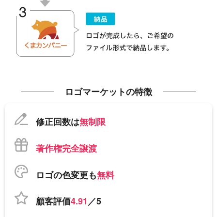
ロゴマーケットの特徴
修正回数は
無制限
著作権完全譲渡
ロゴの色変更も
無料
顧客評価
4.91
／5