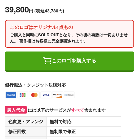
39,800
円
(税込43,780円)
このロゴはオリジナル1点もの
ご購入と同時にSOLD OUTとなり、その後の再販は一切ありませ
ん。 著作権はお客様に完全譲渡されます。
このロゴを購入する
銀行振込・クレジット決済対応
購入代金
には以下のサービスが
すべて
含まれます
色変更・アレンジ
無料
で対応
修正回数
無制限
で修正