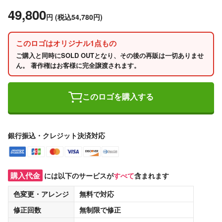
49,800
円
(税込54,780円)
このロゴはオリジナル1点もの
ご購入と同時にSOLD OUTとなり、その後の再販は一切ありませ
ん。 著作権はお客様に完全譲渡されます。
このロゴを購入する
銀行振込・クレジット決済対応
購入代金
には以下のサービスが
すべて
含まれます
色変更・アレンジ
無料
で対応
修正回数
無制限
で修正