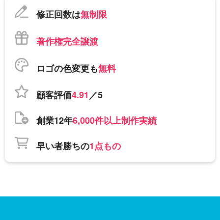
修正回数は
無制限
著作権完全譲渡
ロゴの色変更も
無料
顧客評価
4.91
／5
創業12年
6,000件以上制作実績
早い者勝ちの
1点もの