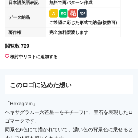
日本語英語表記
無料
で両パターン作成
データ納品
ご希望に応じた形式で納品(複数可)
著作権
完全無料譲渡
します
閲覧数 729
検討中リストに追加する
この
ロゴ
に込めた想い
「Hexagram」
ヘキサグラムー六芒星ーをモチーフに、宝石を表現したロ
ゴマークです。
同系色5色にて描かれていて、濃い色の背景色に乗せると
少し立体感も感じられます。