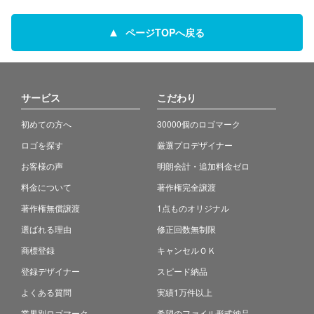
ページTOPへ戻る
サービス
こだわり
初めての方へ
30000個のロゴマーク
ロゴを探す
厳選プロデザイナー
お客様の声
明朗会計・追加料金ゼロ
料金について
著作権完全譲渡
著作権無償譲渡
1点ものオリジナル
選ばれる理由
修正回数無制限
商標登録
キャンセルＯＫ
登録デザイナー
スピード納品
よくある質問
実績1万件以上
業界別ロゴマーク
希望のファイル形式納品