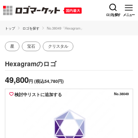
ロゴを探す
メニュー
トップ
ロゴを探す
No.38049「Hexagram」
星
宝石
クリスタル
のロゴ
Hexagram
49,800
円
(税込54,780円)
検討中リストに追加する
No.38049