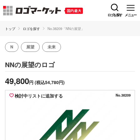
ロゴを探す
メニュー
トップ
ロゴを探す
No.38209「NNの展望」
N
展望
未来
のロゴ
NNの展望
49,800
円
(税込54,780円)
検討中リストに追加する
No.38209