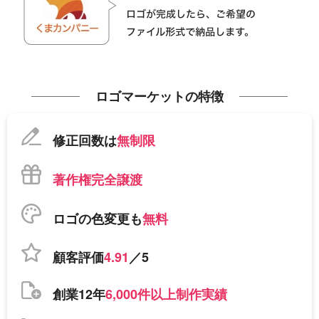
ロゴマーケットの特徴
修正回数は
無制限
著作権完全譲渡
ロゴの色変更も
無料
顧客評価
4.91
／5
創業12年
6,000件以上制作実績