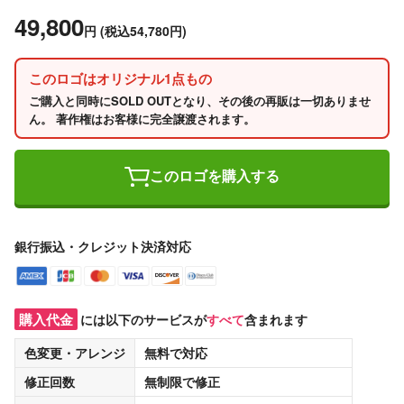
49,800
円
(税込54,780円)
このロゴはオリジナル1点もの
ご購入と同時にSOLD OUTとなり、その後の再販は一切ありませ
ん。 著作権はお客様に完全譲渡されます。
このロゴを購入する
銀行振込・クレジット決済対応
購入代金
には以下のサービスが
すべて
含まれます
色変更・アレンジ
無料
で対応
修正回数
無制限
で修正