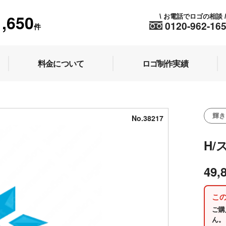
1,650
お電話でロゴの相談
\
0120-962-16
件
料金について
ロゴ制作実績
輝き
No.38217
H/
49,
こ
ご購
ん。