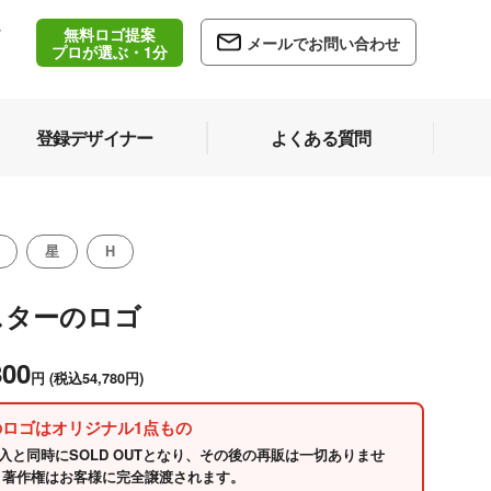
無料ロゴ提案
/
メールでお問い合わせ
5
プロが選ぶ・1分
登録デザイナー
よくある質問
星
H
スターのロゴ
800
円
(税込54,780円)
のロゴはオリジナル1点もの
入と同時にSOLD OUTとなり、その後の再販は一切ありませ
 著作権はお客様に完全譲渡されます。