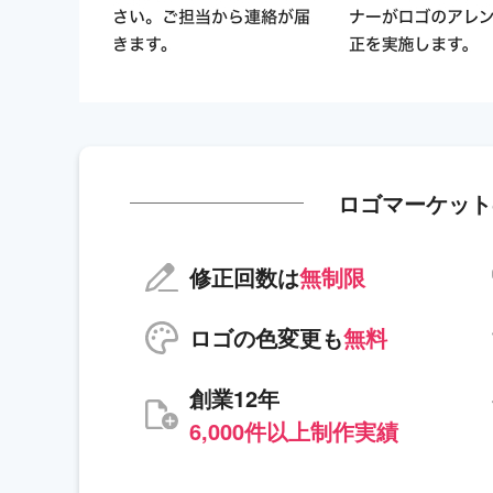
ロゴマーケット
修正回数は
無制限
ロゴの色変更も
無料
創業12年
6,000件以上制作実績