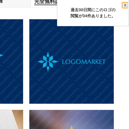
完全無料譲渡
権
します
X
過去30日間にこのロゴの
閲覧が34件ありました。