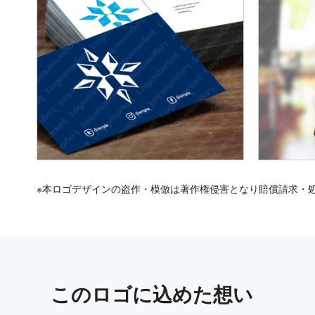
※本ロゴデザインの盗作・模倣は著作権侵害となり賠償請求・
この
ロゴ
に込めた想い