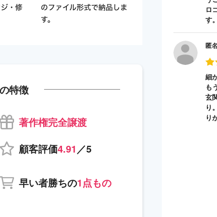
ロ
す
匿
細
も
の特徴
玄
り
り
著作権完全譲渡
顧客評価
4.91
／5
早い者勝ちの
1点もの