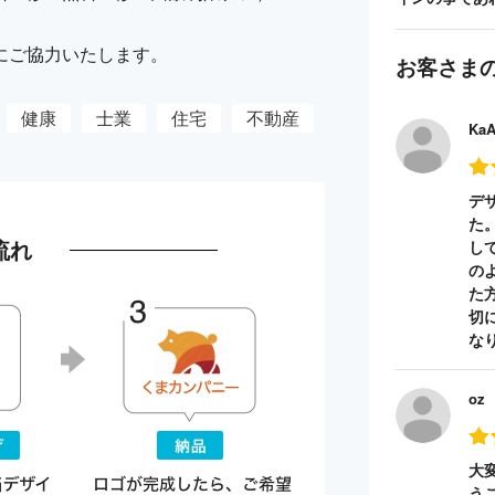
にご協力いたします。
お客さま
健康
士業
住宅
不動産
Ka
デ
た
流れ
し
の
た
切
な
oz
大
う