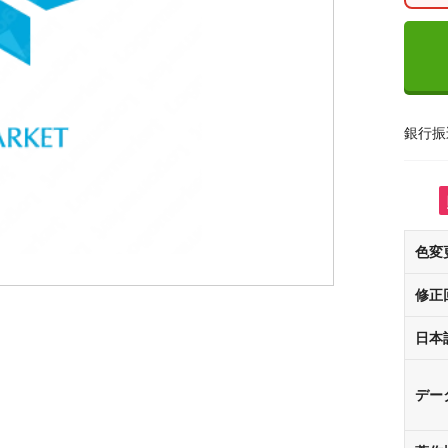
銀行振
色変
修正
日本
デー