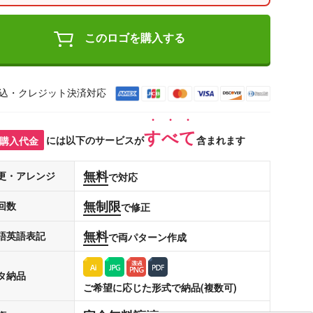
このロゴを購入する
込・クレジット決済対応
すべて
購入代金
には以下のサービスが
含まれます
無料
更・アレンジ
で対応
無制限
回数
で修正
無料
語英語表記
で両パターン作成
タ納品
ご希望に応じた形式で納品(複数可)