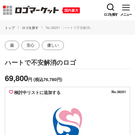
ロゴを探す
メニュー
トップ
ロゴを探す
No.38251「ハートで不安解消」
歯
安心
優しい
のロゴ
ハートで不安解消
69,800
円
(税込76,780円)
検討中リストに追加する
No.38251