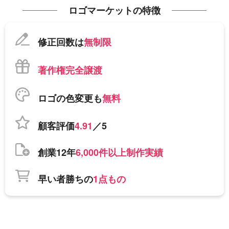
ロゴマーケットの特徴
修正回数は
無制限
著作権完全譲渡
ロゴの色変更も
無料
顧客評価
4.91
／5
創業12年
6,000件以上制作実績
早い者勝ちの
1点もの