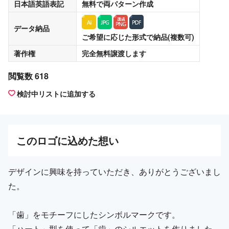
日本語英語表記
無料
で両パターン作成
データ納品
ご希望に応じた形式で納品(複数可)
著作権
完全無料譲渡
します
閲覧数 618
検討中リストに追加する
この
ロゴ
に込めた想い
デザインに興味を持っていただき、ありがとうございまし
た。
「歯」をモチーフにしたシンボルマークです。
「ハート」型を使って「歯」のシルエットを作りました。