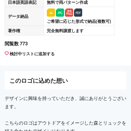
日本語英語表記
無料
で両パターン作成
データ納品
ご希望に応じた形式で納品(複数可)
著作権
完全無料譲渡
します
閲覧数 773
検討中リストに追加する
この
ロゴ
に込めた想い
デザインに興味を持っていただき、誠にありがとうござい
ます。
こちらのロゴはアウトドアをイメージした森とリュックを
組み合わせたデザインになります。