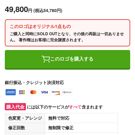
49,800
円
(税込54,780円)
このロゴはオリジナル1点もの
ご購入と同時にSOLD OUTとなり、その後の再販は一切ありませ
ん。 著作権はお客様に完全譲渡されます。
このロゴを購入する
銀行振込・クレジット決済対応
購入代金
には以下のサービスが
すべて
含まれます
色変更・アレンジ
無料
で対応
修正回数
無制限
で修正