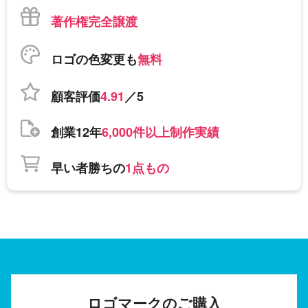
著作権完全譲渡
ロゴの色変更も
無料
顧客評価
4.91
／5
創業12年
6,000件以上制作実績
早い者勝ちの
1点もの
ロゴマークのご購入