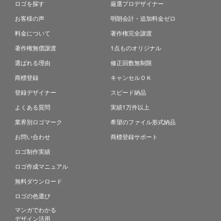
ロゴを探す
厳選プロデザイナー
お客様の声
明朗会計・追加料金ゼロ
料金について
著作権完全譲渡
著作権無償譲渡
1点ものオリジナル
選ばれる理由
修正回数無制限
商標登録
キャンセルＯＫ
登録デザイナー
スピード納品
よくある質問
実績1万件以上
業界別ロゴマーク
希望のファイル形式納品
お問い合わせ
商標登録サポート
ロゴ制作実績
ロゴ作成マニュアル
無料ダウンロード
ロゴの色選び
マンガでわかる
デザイン活用