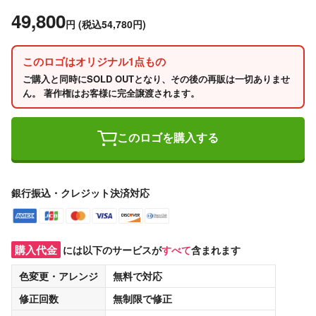
49,800
円
(税込54,780円)
このロゴはオリジナル1点もの
ご購入と同時にSOLD OUTとなり、その後の再販は一切ありませ
ん。 著作権はお客様に完全譲渡されます。
このロゴを購入する
銀行振込・クレジット決済対応
購入代金
には以下のサービスが
すべて
含まれます
色変更・アレンジ
無料
で対応
修正回数
無制限
で修正