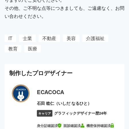
その他、ご不明な点等につきましても、ご遠慮なく、お問
い合わせください。
IT
士業
不動産
美容
介護福祉
教育
医療
制作した
プロ
デザイナー
ECACOCA
石田 稔仁（いしだ なるひと）
グラフィックデザイナー歴24年
キャリア
身分証確認済
面談確認済
機密保持確認済