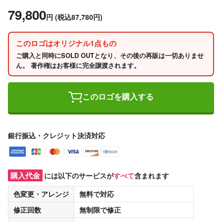
79,800
円
(税込87,780円)
このロゴはオリジナル1点もの
ご購入と同時にSOLD OUTとなり、その後の再販は一切ありませ
ん。 著作権はお客様に完全譲渡されます。
このロゴを購入する
銀行振込・クレジット決済対応
購入代金
には以下のサービスが
すべて
含まれます
色変更・アレンジ
無料
で対応
修正回数
無制限
で修正