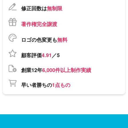
修正回数は
無制限
著作権完全譲渡
ロゴの色変更も
無料
顧客評価
4.91
／5
創業12年
6,000件以上制作実績
早い者勝ちの
1点もの