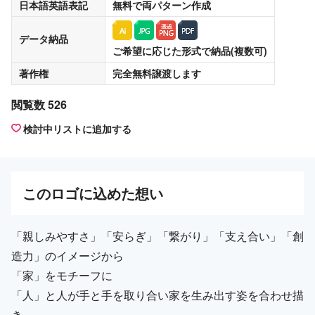
日本語英語表記
無料
で両パターン作成
データ納品
ご希望に応じた形式で納品(複数可)
著作権
完全無料譲渡
します
閲覧数 526
検討中リストに追加する
この
ロゴ
に込めた想い
「親しみやすさ」「安らぎ」「繋がり」「支え合い」「創
造力」のイメージから
「家」をモチーフに
「人」と人が手と手を取り合い家を生み出す姿を合わせ描
き