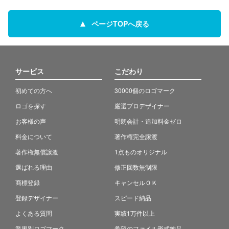
ページTOPへ戻る
サービス
こだわり
初めての方へ
30000個のロゴマーク
ロゴを探す
厳選プロデザイナー
お客様の声
明朗会計・追加料金ゼロ
料金について
著作権完全譲渡
著作権無償譲渡
1点ものオリジナル
選ばれる理由
修正回数無制限
商標登録
キャンセルＯＫ
登録デザイナー
スピード納品
よくある質問
実績1万件以上
業界別ロゴマーク
希望のファイル形式納品