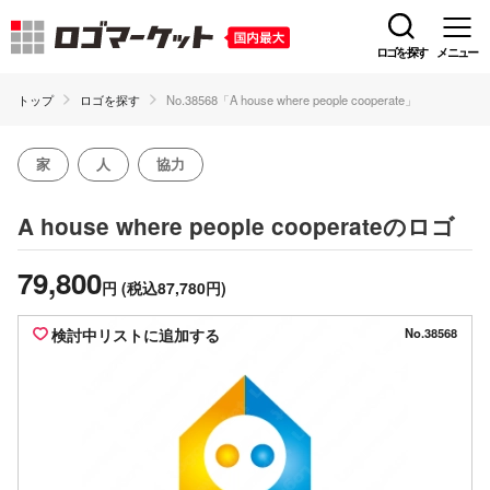
ロゴを探す
メニュー
トップ
ロゴを探す
No.38568「A house where people cooperate」
家
人
協力
のロゴ
A house where people cooperate
79,800
円
(税込87,780円)
検討中リストに追加する
No.38568