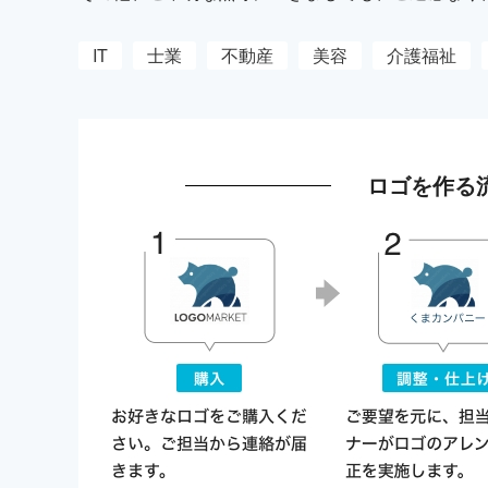
IT
士業
不動産
美容
介護福祉
ロゴを作る