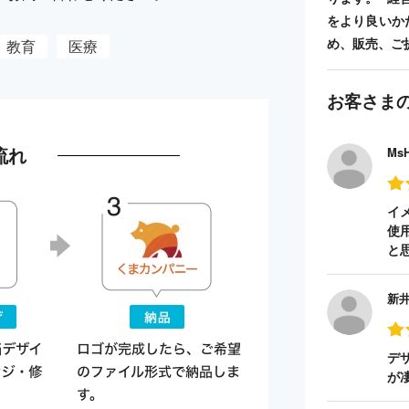
をより良いか
め、販売、ご
教育
医療
お客さま
流れ
Ms
イ
使
と
新
デ
が