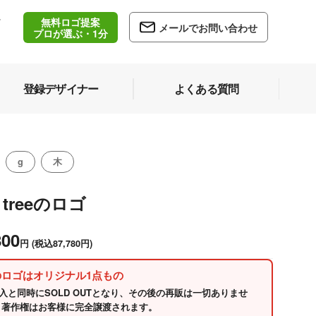
無料ロゴ提案
/
メールでお問い合わせ
5
プロが選ぶ・1分
登録デザイナー
よくある質問
g
木
" treeのロゴ
800
円
(税込87,780円)
のロゴはオリジナル1点もの
入と同時にSOLD OUTとなり、その後の再販は一切ありませ
 著作権はお客様に完全譲渡されます。