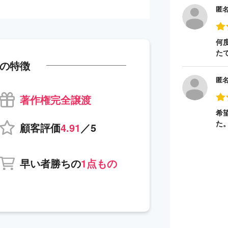
匿
何
た
の特徴
匿
著作権完全譲渡
希
た
顧客評価
4.91
／5
早い者勝ちの
1点もの