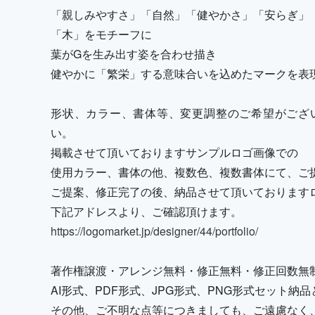
「親しみやすさ」「自然」「健やかさ」「安らぎ」
「木」をモチーフに
葉がGを生み出す姿を合わせ描き
健やかに「繁栄」する意味合いを込めたマークを表
形状、カラー、書体等、変更調整のご希望がござ
い。
掲載させて頂いておりますサンプルロゴ画像での
使用カラー、書体の他、複数色、複数書体にて、ご
ご提案、修正完了の後、納品させて頂いております
下記アドレスより、ご確認頂けます。
https://logomarket.jp/designer/44/portfolio/
著作権譲渡・アレンジ無料・修正無料・修正回数無
AI形式、PDF形式、JPG形式、PNG形式セット
その他、ご不明な点等につきましても、ご遠慮なく