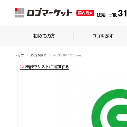
3
販売ロゴ数
初めての方
ロゴを探す
トップ
ロゴを探す
No.38588「"G" tree」
検討中リストに追加する