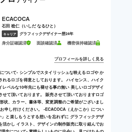
ECACOCA
石田 稔仁（いしだ なるひと）
グラフィックデザイナー歴24年
キャリア
身分証確認済
面談確認済
機密保持確認済
プロフィールを詳しく見る
ゴについて- シンプルでスタイリッシュな映えるロゴや か
されるロゴを得意としております。 ハイセンス、ハイク
イレベルな10年先にも褪せる事の無い 美しいロゴデザイ
させて頂いております。 販売させて頂いておりますロゴ
 形状、カラー、書体等、変更調整のご希望がございまし
お申し付けください。 -ECACOCA（えかこか）につい
こか」と楽しもうとする想いを忘れずに グラフィックデザ
を活かし イラスト、デザインの制作販売に取り組んでお
経営理念について- 素晴らしいものに出会い、見つけたもの