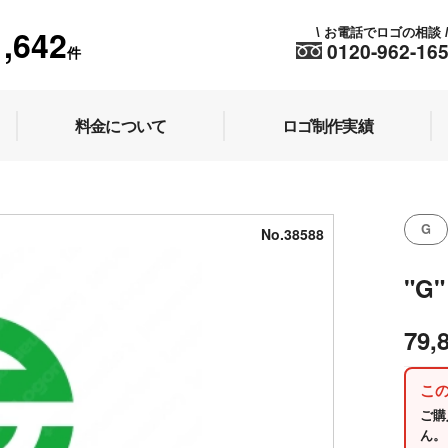
1,642
お電話でロゴの相談
\
0120-962-16
件
料金について
ロゴ制作実績
G
No.38588
"G
79,
こ
ご購
ん。