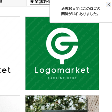
完全無料譲渡
権
します
X
過去30日間にこのロゴの
閲覧が13件ありました。