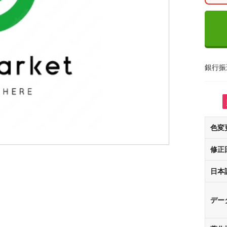
銀行振
色変
修正
日本
デー