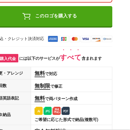
このロゴを購入する
込・クレジット決済対応
すべて
購入代金
には以下のサービスが
含まれます
無料
更・アレンジ
で対応
無制限
回数
で修正
無料
語英語表記
で両パターン作成
タ納品
ご希望に応じた形式で納品(複数可)