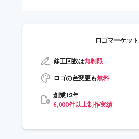
ロゴマーケット
修正回数は
無制限
ロゴの色変更も
無料
創業12年
6,000件以上制作実績