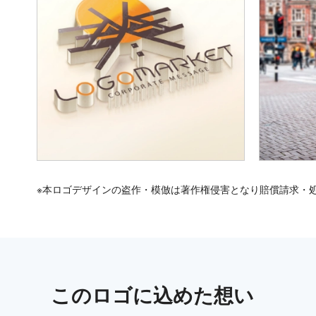
※本ロゴデザインの盗作・模倣は著作権侵害となり賠償請求・
この
ロゴ
に込めた想い