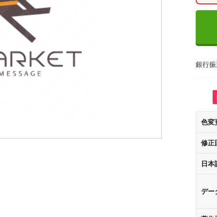
銀行振
色変
修正
日本
デー