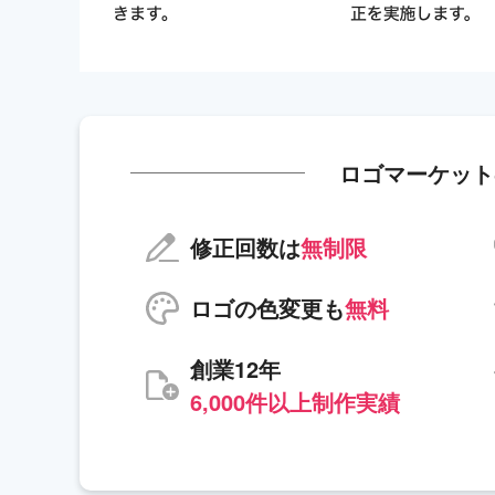
ロゴマーケット
修正回数は
無制限
ロゴの色変更も
無料
創業12年
6,000件以上制作実績