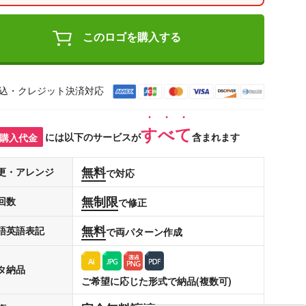
このロゴを購入する
込・クレジット決済対応
すべて
購入代金
には以下のサービスが
含まれます
無料
更・アレンジ
で対応
無制限
回数
で修正
無料
語英語表記
で両パターン作成
タ納品
ご希望に応じた形式で納品(複数可)