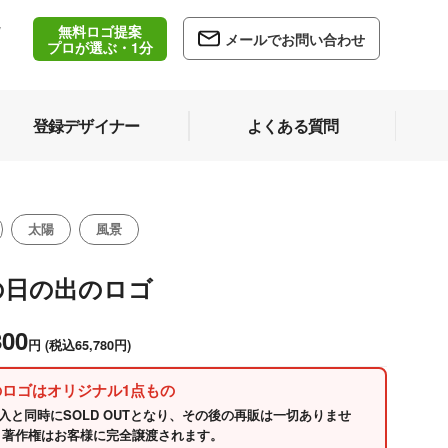
無料ロゴ提案
/
メールでお問い合わせ
5
プロが選ぶ・1分
登録デザイナー
よくある質問
太陽
風景
の日の出のロゴ
800
円
(税込65,780円)
のロゴはオリジナル1点もの
入と同時にSOLD OUTとなり、その後の再販は一切ありませ
 著作権はお客様に完全譲渡されます。