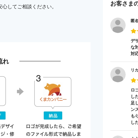
お客さま
安心してご相談ください。
匿
デ
な
対
流れ
リ
ロ
し
足
ン
も
し