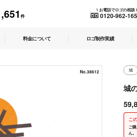
1,651
お電話でロゴの相談
\
0120-962-16
件
料金について
ロゴ制作実績
城
No.38612
城
59,
こ
ご購
ん。