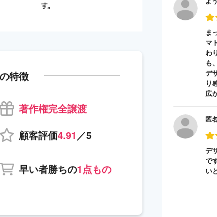
よ
ま
マ
わ
も
デ
の特徴
り
広
著作権完全譲渡
匿
顧客評価
4.91
／5
デ
で
早い者勝ちの
1点もの
い