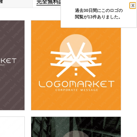
完全無料譲渡
権
します
X
過去30日間にこのロゴの
閲覧が13件ありました。