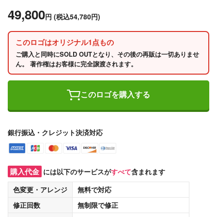
49,800
円
(税込54,780円)
このロゴはオリジナル1点もの
ご購入と同時にSOLD OUTとなり、その後の再販は一切ありませ
ん。 著作権はお客様に完全譲渡されます。
このロゴを購入する
銀行振込・クレジット決済対応
購入代金
には以下のサービスが
すべて
含まれます
色変更・アレンジ
無料
で対応
修正回数
無制限
で修正