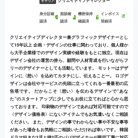
クリエイティブディレクター
キャリア
身分証確
面談確
機密保持
インボイス
認済
認済
確認済
登録済
クリエイティブディレクター兼グラフィックデザイナーとし
て15年以上 企画・デザインの仕事に関わっており、個人様か
ら大手企業様でのデザイン実績や経験をもとに独立。現在は
デザイン会社の運営の傍ら、顧問や人材育成を行いながらフ
リーのデザイナーとしても活動しています。 モットーはデザ
インに〈想い〉を込めてカタチにし、伝えることー。 ロゴデ
ザインは会社やサービスの先頭に立ってくれる一番最初の広
告塔です。 だからこそ〈想い〉を伝わるデザインで“あな
た”のスタートアップに少しでもお役に立てればと心から思
っております。 印刷物のデザインであれば対応可能ですので
〈デザイン価格表〉にないアイテムでもお気遣いなくご相談
ください。 また、デザインの事でわからない事や不安な事等
があった場合もお気軽にご相談いただければ幸いです。 韓国
ドラマ好きな3児と猫2匹のパパデザイナーが親切丁寧に対応