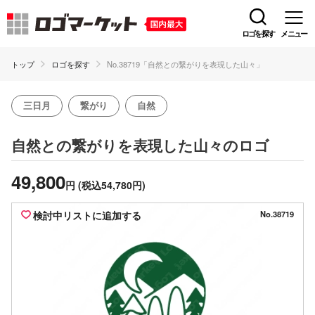
ロゴを探す
メニュー
トップ
ロゴを探す
No.38719「自然との繋がりを表現した山々」
三日月
繋がり
自然
のロゴ
自然との繋がりを表現した山々
49,800
円
(税込54,780円)
検討中リストに追加する
No.38719