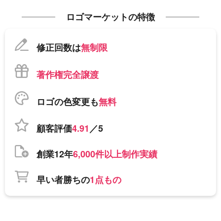
ロゴマーケットの特徴
修正回数は
無制限
著作権完全譲渡
ロゴの色変更も
無料
顧客評価
4.91
／5
創業12年
6,000件以上制作実績
早い者勝ちの
1点もの