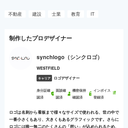
不動産
建設
士業
教育
IT
制作した
プロ
デザイナー
synchlogo（シンクロゴ）
WESTFIELD
ロゴデザイナー
キャリア
身分証確
面談確
機密保持
インボイス
認済
認済
確認済
登録済
ロゴは名刺から看板まで様々なサイズで使われる、世の中で
一番小さくもあり、大きくもあるグラフィックです。さらに
ロゴには唯一無二のたくさんの「想い」が込められるため、