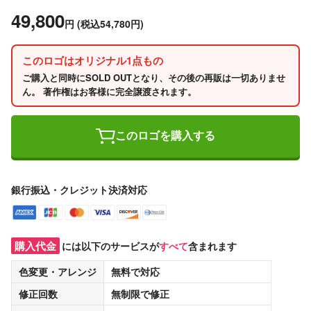
49,800
円
(税込54,780円)
このロゴはオリジナル1点もの
ご購入と同時にSOLD OUTとなり、その後の再販は一切ありませ
ん。 著作権はお客様に完全譲渡されます。
このロゴを購入する
銀行振込・クレジット決済対応
購入代金
には以下のサービスが
すべて
含まれます
色変更・アレンジ
無料
で対応
修正回数
無制限
で修正