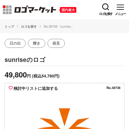
ロゴを探す
メニュー
トップ
ロゴを探す
No.38738「sunrise」
日の出
輝き
発見
のロゴ
sunrise
49,800
円
(税込54,780円)
検討中リストに追加する
No.38738