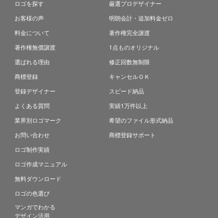
ロゴを探す
厳選プロデザイナー
お客様の声
明朗会計・追加料金ゼロ
料金について
著作権完全譲渡
著作権無償譲渡
1点ものオリジナル
選ばれる理由
修正回数無制限
商標登録
キャンセルＯＫ
登録デザイナー
スピード納品
よくある質問
実績1万件以上
業界別ロゴマーク
希望のファイル形式納品
お問い合わせ
商標登録サポート
ロゴ制作実績
ロゴ作成マニュアル
無料ダウンロード
ロゴの色選び
マンガでわかる
デザイン活用