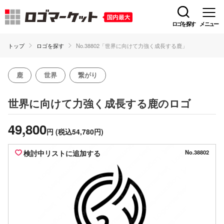
ロゴを探す
メニュー
トップ
ロゴを探す
No.38802「世界に向けて力強く成長する鹿」
鹿
世界
繋がり
のロゴ
世界に向けて力強く成長する鹿
49,800
円
(税込54,780円)
検討中リストに追加する
No.38802