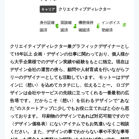
クリエイティブディレクター
キャリア
身分証確
面談確
機密保持
インボイス
認済
認済
確認済
登録済
クリエイティブディレクター兼グラフィックデザイナーとし
て15年以上 企画・デザインの仕事に関わっており、個人様か
ら大手企業様でのデザイン実績や経験をもとに独立。現在は
デザイン会社の運営の傍ら、顧問や人材育成を行いながらフ
リーのデザイナーとしても活動しています。 モットーはデザ
インに〈想い〉を込めてカタチにし、伝えることー。 ロゴデ
ザインは会社やサービスの先頭に立ってくれる一番最初の広
告塔です。 だからこそ〈想い〉を伝わるデザインで“あな
た”のスタートアップに少しでもお役に立てればと心から思
っております。 印刷物のデザインであれば対応可能ですので
〈デザイン価格表〉にないアイテムでもお気遣いなくご相談
ください。 また、デザインの事でわからない事や不安な事等
があった場合もお気軽にご相談いただければ幸いです。 韓国