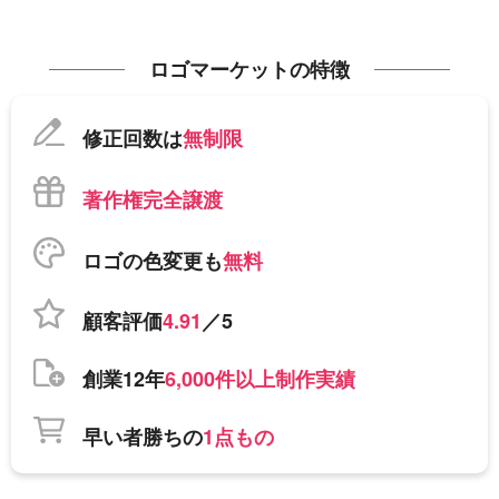
ロゴマーケットの特徴
修正回数は
無制限
著作権完全譲渡
ロゴの色変更も
無料
顧客評価
4.91
／5
創業12年
6,000件以上制作実績
早い者勝ちの
1点もの