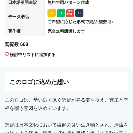
日本語英語表記
無料
で両パターン作成
データ納品
ご希望に応じた形式で納品(複数可)
著作権
完全無料譲渡
します
閲覧数 668
検討中リストに追加する
この
ロゴ
に込めた想い
このロゴは、勢い良く泳ぐ錦鯉が昇る姿を捉え、繁栄と幸
福を願う意図を込めています。
錦鯉は日本文化において縁起の良い生き物とされ、清流を
力強く上る姿は、困難に打ち勝ち目標を達成する強い意志