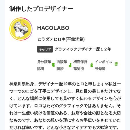
制作した
プロ
デザイナー
HACOLABO
ヒラダテヒロキ(平舘洸希)
グラフィックデザイナー歴１２年
キャリア
身分証確
面談確
機密保持
インボイス
認済
認済
確認済
登録済
神奈川県出身、デザイナー歴12年のヒロと申します✨️私は一
つ一つのロゴを丁寧にデザインし、見た目の美しさだけでな
く、どんな場所に使用しても見やすく伝わるデザインを心が
けています。ロゴはただのグラフィックではありません。そ
れは一生使い続ける価値のある、お店や会社の顔となる大切
なものです。あなたの想いを形にするお手伝いをさせていた
だければ幸いです。どんな小さなアイデアでも大歓迎です。