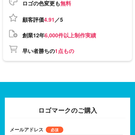
ロゴの色変更も
無料
顧客評価
4.91
／5
創業12年
6,000件以上制作実績
早い者勝ちの
1点もの
ロゴマークのご購入
メールアドレス