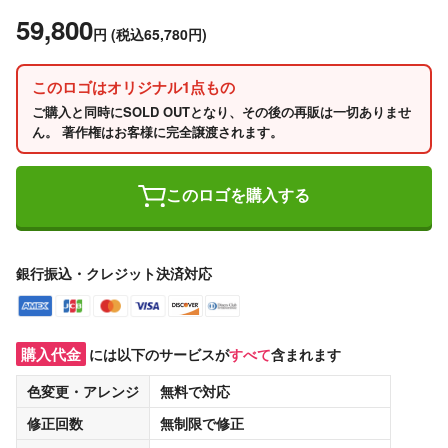
59,800
円
(税込65,780円)
このロゴはオリジナル1点もの
ご購入と同時にSOLD OUTとなり、その後の再販は一切ありませ
ん。 著作権はお客様に完全譲渡されます。
このロゴを購入する
銀行振込・クレジット決済対応
購入代金
には以下のサービスが
すべて
含まれます
色変更・アレンジ
無料
で対応
修正回数
無制限
で修正