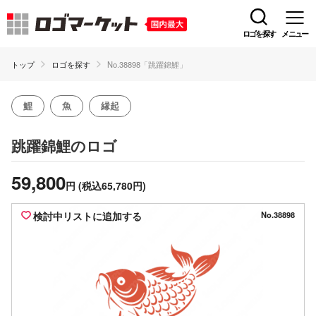
ロゴを探す
メニュー
トップ
ロゴを探す
No.38898「跳躍錦鯉」
鯉
魚
縁起
のロゴ
跳躍錦鯉
59,800
円
(税込65,780円)
検討中リストに追加する
No.38898