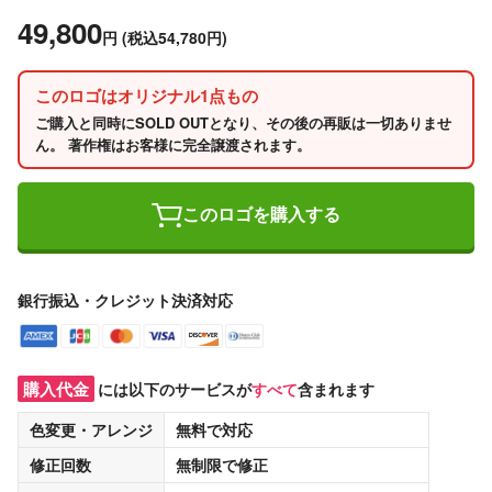
49,800
円
(税込54,780円)
このロゴはオリジナル1点もの
ご購入と同時にSOLD OUTとなり、その後の再販は一切ありませ
ん。 著作権はお客様に完全譲渡されます。
このロゴを購入する
銀行振込・クレジット決済対応
購入代金
には以下のサービスが
すべて
含まれます
色変更・アレンジ
無料
で対応
修正回数
無制限
で修正