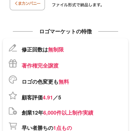
ロゴマーケットの特徴
修正回数は
無制限
著作権完全譲渡
ロゴの色変更も
無料
顧客評価
4.91
／5
創業12年
6,000件以上制作実績
早い者勝ちの
1点もの