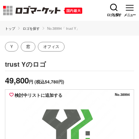
ロゴを探す
メニュー
トップ
ロゴを探す
No.38994「 trust Y」
Y
窓
オフィス
のロゴ
trust Y
49,800
円
(税込54,780円)
検討中リストに追加する
No.38994