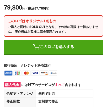
79,800
円
(税込87,780円)
このロゴはオリジナル1点もの
ご購入と同時にSOLD OUTとなり、その後の再販は一切ありませ
ん。 著作権はお客様に完全譲渡されます。
このロゴを購入する
銀行振込・クレジット決済対応
購入代金
には以下のサービスが
すべて
含まれます
色変更・アレンジ
無料
で対応
修正回数
無制限
で修正