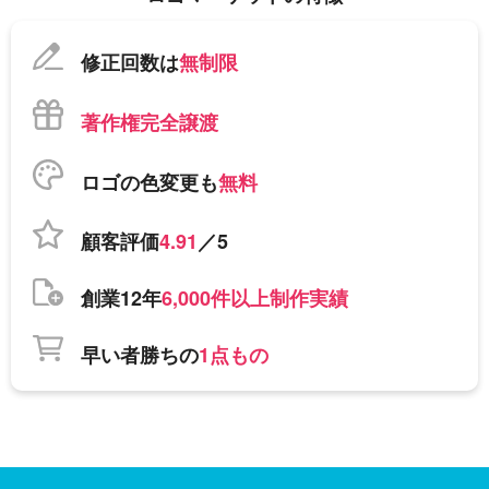
修正回数は
無制限
著作権完全譲渡
ロゴの色変更も
無料
顧客評価
4.91
／5
創業12年
6,000件以上制作実績
早い者勝ちの
1点もの