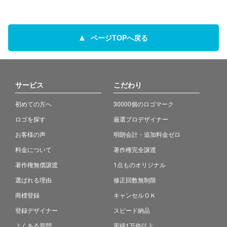
ページTOPへ戻る
サービス
こだわり
初めての方へ
30000個のロゴマーク
ロゴを探す
厳選プロデザイナー
お客様の声
明朗会計・追加料金ゼロ
料金について
著作権完全譲渡
著作権無償譲渡
1点ものオリジナル
選ばれる理由
修正回数無制限
商標登録
キャンセルＯＫ
登録デザイナー
スピード納品
よくある質問
実績1万件以上