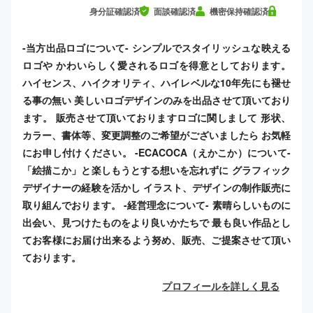
身分証確認済
面談確認済
機密保持確認済
-当方出品ロゴについて- シンプルでスタイリッシュな映える
ロゴや かわいらしく愛されるロゴを得意としております。
ハイセンス、ハイクオリティ、ハイレベルな10年先にも褪せ
る事の無い 美しいロゴデザインのみを出品させて頂いており
ます。 販売させて頂いておりますロゴに関しまして 形状、
カラー、書体等、変更調整のご希望がございましたら お気軽
にお申し付けください。 -ECACOCA（えかこか）について-
「絵描こか」と楽しもうとする想いを忘れずに グラフィック
デザイナーの経験を活かし イラスト、デザインの制作販売に
取り組んでおります。 -経営理念について- 素晴らしいものに
出会い、見つけたものをより良いかたちで 最も良い作品とし
てお客様にお届け出来るよう努め、販売、ご提案させて頂い
ております。
プロフィールを詳しく見る