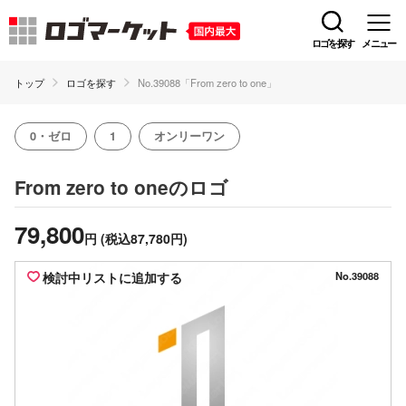
ロゴを探す
メニュー
トップ
ロゴを探す
No.39088「From zero to one」
0・ゼロ
1
オンリーワン
のロゴ
From zero to one
79,800
円
(税込87,780円)
検討中リストに追加する
No.39088