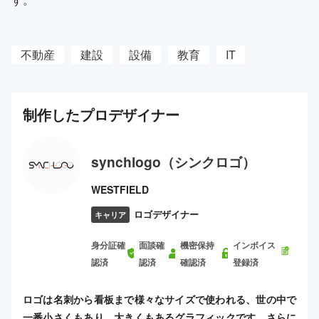
不動産
建設
設備
教育
IT
制作した
プロ
デザイナー
synchlogo（シンクロゴ）
WESTFIELD
ロゴデザイナー
キャリア
身分証確
面談確
機密保持
インボイス
認済
認済
確認済
登録済
ロゴは名刺から看板まで様々なサイズで使われる、世の中で
一番小さくもあり、大きくもあるグラフィックです。さらに