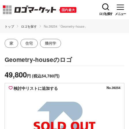
ロゴを探す
メニュー
トップ
ロゴを探す
No.39254「Geometry-house」
家
住宅
幾何学
のロゴ
Geometry-house
49,800
円
(税込54,780円)
検討中リストに追加する
No.39254