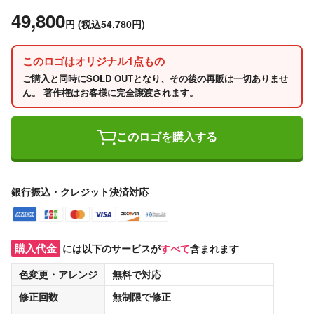
49,800
円
(税込54,780円)
このロゴはオリジナル1点もの
ご購入と同時にSOLD OUTとなり、その後の再販は一切ありませ
ん。 著作権はお客様に完全譲渡されます。
このロゴを購入する
銀行振込・クレジット決済対応
購入代金
には以下のサービスが
すべて
含まれます
色変更・アレンジ
無料
で対応
修正回数
無制限
で修正