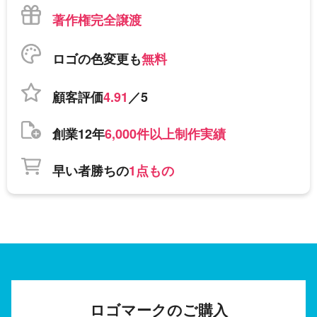
著作権完全譲渡
ロゴの色変更も
無料
顧客評価
4.91
／5
創業12年
6,000件以上制作実績
早い者勝ちの
1点もの
ロゴマークのご購入