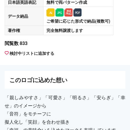
日本語英語表記
無料
で両パターン作成
データ納品
ご希望に応じた形式で納品(複数可)
著作権
完全無料譲渡
します
閲覧数 833
検討中リストに追加する
この
ロゴ
に込めた想い
「親しみやすさ」「可愛さ」「明るさ」「安らぎ」「幸
せ」のイメージから
「音符」をモチーフに
擬人化し「笑顔」を合わせ描き
「幸福」の意味合いを込めたマークを表現しています。