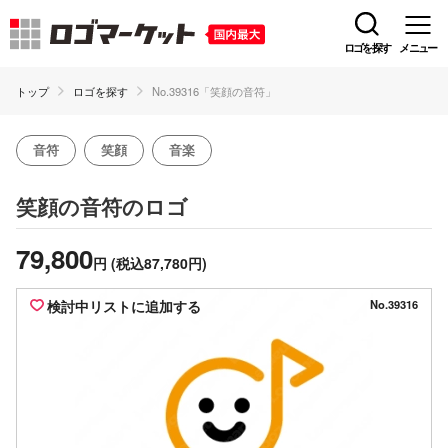
ロゴを探す
メニュー
トップ
ロゴを探す
No.39316「笑顔の音符」
音符
笑顔
音楽
のロゴ
笑顔の音符
79,800
円
(税込87,780円)
検討中リストに追加する
No.39316