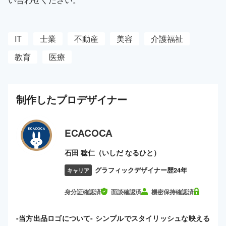
IT
士業
不動産
美容
介護福祉
教育
医療
制作した
プロ
デザイナー
ECACOCA
石田 稔仁（いしだ なるひと）
グラフィックデザイナー歴24年
キャリア
身分証確認済
面談確認済
機密保持確認済
-当方出品ロゴについて- シンプルでスタイリッシュな映える