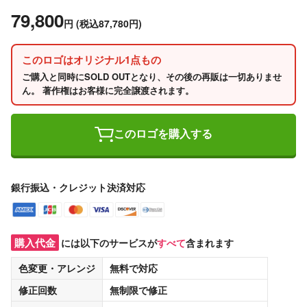
79,800
円
(税込87,780円)
このロゴはオリジナル1点もの
ご購入と同時にSOLD OUTとなり、その後の再販は一切ありませ
ん。 著作権はお客様に完全譲渡されます。
このロゴを購入する
銀行振込・クレジット決済対応
購入代金
には以下のサービスが
すべて
含まれます
色変更・アレンジ
無料
で対応
修正回数
無制限
で修正