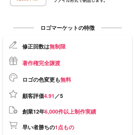
ロゴマーケットの特徴
修正回数は
無制限
著作権完全譲渡
ロゴの色変更も
無料
顧客評価
4.91
／5
創業12年
6,000件以上制作実績
早い者勝ちの
1点もの