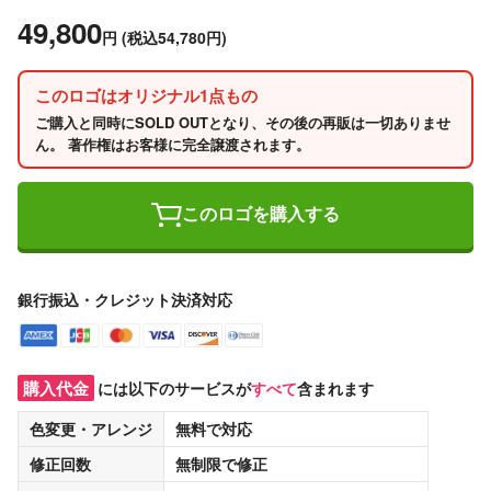
49,800
円
(税込54,780円)
このロゴはオリジナル1点もの
ご購入と同時にSOLD OUTとなり、その後の再販は一切ありませ
ん。 著作権はお客様に完全譲渡されます。
このロゴを購入する
銀行振込・クレジット決済対応
購入代金
には以下のサービスが
すべて
含まれます
色変更・アレンジ
無料
で対応
修正回数
無制限
で修正