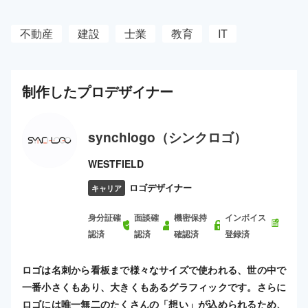
不動産
建設
士業
教育
IT
制作した
プロ
デザイナー
synchlogo（シンクロゴ）
WESTFIELD
ロゴデザイナー
キャリア
身分証確
面談確
機密保持
インボイス
認済
認済
確認済
登録済
ロゴは名刺から看板まで様々なサイズで使われる、世の中で
一番小さくもあり、大きくもあるグラフィックです。さらに
ロゴには唯一無二のたくさんの「想い」が込められるため、