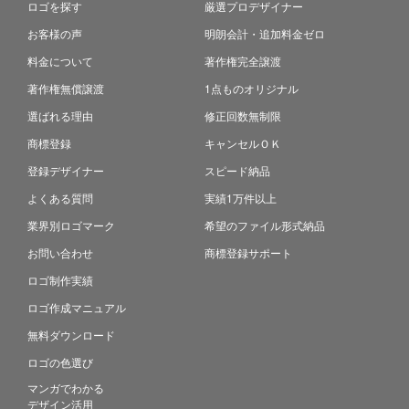
ロゴを探す
厳選プロデザイナー
お客様の声
明朗会計・追加料金ゼロ
料金について
著作権完全譲渡
著作権無償譲渡
1点ものオリジナル
選ばれる理由
修正回数無制限
商標登録
キャンセルＯＫ
登録デザイナー
スピード納品
よくある質問
実績1万件以上
業界別ロゴマーク
希望のファイル形式納品
お問い合わせ
商標登録サポート
ロゴ制作実績
ロゴ作成マニュアル
無料ダウンロード
ロゴの色選び
マンガでわかる
デザイン活用