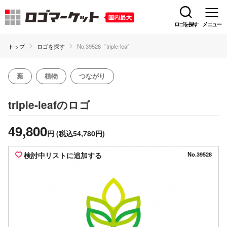
ロゴを探す
メニュー
トップ
ロゴを探す
No.39528「triple-leaf」
葉
植物
つながり
のロゴ
triple-leaf
49,800
円
(税込54,780円)
検討中リストに追加する
No.39528