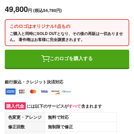
49,800
円
(税込54,780円)
このロゴはオリジナル1点もの
ご購入と同時にSOLD OUTとなり、その後の再販は一切ありませ
ん。 著作権はお客様に完全譲渡されます。
このロゴを購入する
銀行振込・クレジット決済対応
購入代金
には以下のサービスが
すべて
含まれます
色変更・アレンジ
無料
で対応
修正回数
無制限
で修正