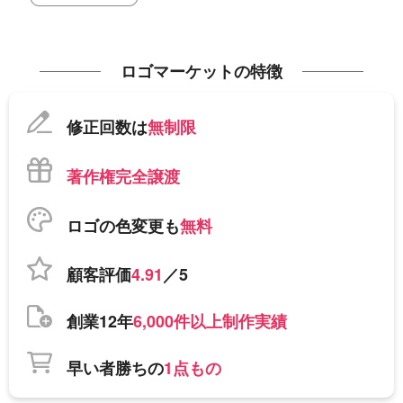
ロゴマーケットの特徴
修正回数は
無制限
著作権完全譲渡
ロゴの色変更も
無料
顧客評価
4.91
／5
創業12年
6,000件以上制作実績
早い者勝ちの
1点もの