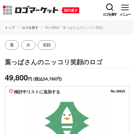
ロゴを探す
メニュー
トップ
ロゴを探す
No.39825「葉っぱさんのニッコリ笑顔」
葉
木
笑顔
のロゴ
葉っぱさんのニッコリ笑顔
49,800
円
(税込54,780円)
検討中リストに追加する
No.39825