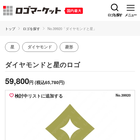
ロゴを探す
メニュー
トップ
ロゴを探す
No.39920「ダイヤモンドと星」
星
ダイヤモンド
菱形
のロゴ
ダイヤモンドと星
59,800
円
(税込65,780円)
検討中リストに追加する
No.39920