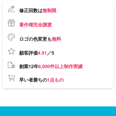
修正回数は
無制限
著作権完全譲渡
ロゴの色変更も
無料
顧客評価
4.91
／5
創業12年
6,000件以上制作実績
早い者勝ちの
1点もの