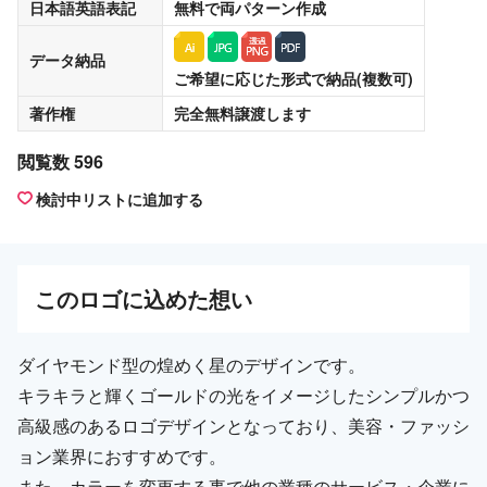
日本語英語表記
無料
で両パターン作成
データ納品
ご希望に応じた形式で納品(複数可)
著作権
完全無料譲渡
します
閲覧数 596
検討中リストに追加する
この
ロゴ
に込めた想い
ダイヤモンド型の煌めく星のデザインです。
キラキラと輝くゴールドの光をイメージしたシンプルかつ
高級感のあるロゴデザインとなっており、美容・ファッシ
ョン業界におすすめです。
また、カラーを変更する事で他の業種のサービス・企業に