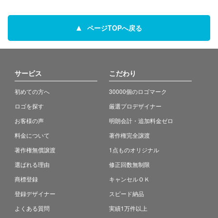
ページTOPへ戻る
サービス
こだわり
初めての方へ
30000個のロゴマーク
ロゴを探す
厳選プロデザイナー
お客様の声
明朗会計・追加料金ゼロ
料金について
著作権完全譲渡
著作権無償譲渡
1点ものオリジナル
選ばれる理由
修正回数無制限
商標登録
キャンセルＯＫ
登録デザイナー
スピード納品
よくある質問
実績1万件以上