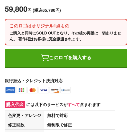
59,800
円
(税込65,780円)
このロゴはオリジナル1点もの
ご購入と同時にSOLD OUTとなり、その後の再販は一切ありませ
ん。 著作権はお客様に完全譲渡されます。
このロゴを購入する
銀行振込・クレジット決済対応
購入代金
には以下のサービスが
すべて
含まれます
色変更・アレンジ
無料
で対応
修正回数
無制限
で修正