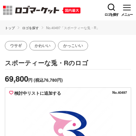
ロゴを探す
メニュー
トップ
ロゴを探す
No.40497「スポーティーな兎・R」
ウサギ
かわいい
かっこいい
のロゴ
スポーティーな兎・R
69,800
円
(税込76,780円)
検討中リストに追加する
No.40497