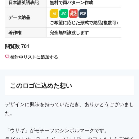
日本語英語表記
無料
で両パターン作成
データ納品
ご希望に応じた形式で納品(複数可)
著作権
完全無料譲渡
します
閲覧数 701
検討中リストに追加する
この
ロゴ
に込めた想い
デザインに興味を持っていただき、ありがとうございまし
た。
「ウサギ」がモチーフのシンボルマークです。
ラビットの「R」をベースに「兎」のフォルムをデザイ