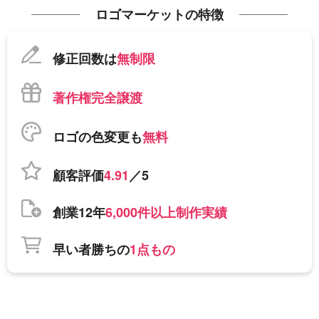
ロゴマーケットの特徴
修正回数は
無制限
著作権完全譲渡
ロゴの色変更も
無料
顧客評価
4.91
／5
創業12年
6,000件以上制作実績
早い者勝ちの
1点もの