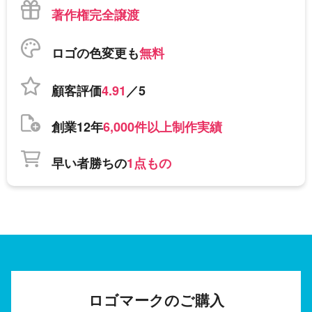
著作権完全譲渡
ロゴの色変更も
無料
顧客評価
4.91
／5
創業12年
6,000件以上制作実績
早い者勝ちの
1点もの
ロゴマークのご購入