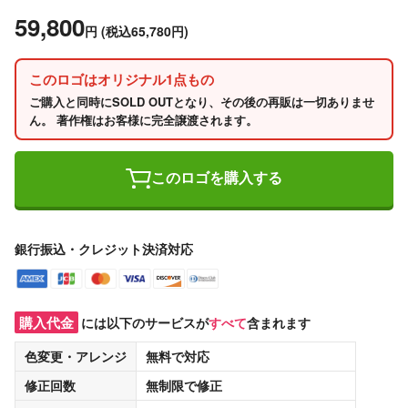
59,800
円
(税込65,780円)
このロゴはオリジナル1点もの
ご購入と同時にSOLD OUTとなり、その後の再販は一切ありませ
ん。 著作権はお客様に完全譲渡されます。
このロゴを購入する
銀行振込・クレジット決済対応
購入代金
には以下のサービスが
すべて
含まれます
色変更・アレンジ
無料
で対応
修正回数
無制限
で修正