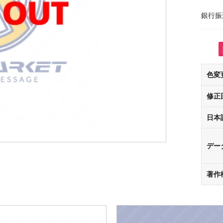
銀行振
色変
修正
日本
デー
著作