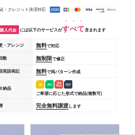
込・クレジット決済対応
すべて
購入代金
には以下のサービスが
含まれます
無料
更・アレンジ
で対応
無制限
回数
で修正
無料
語英語表記
で両パターン作成
タ納品
ご希望に応じた形式で納品(複数可)
完全無料譲渡
権
します