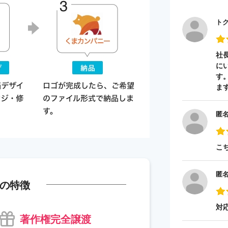
ト
社
に
す
ま
匿
こ
匿
の特徴
対
著作権完全譲渡