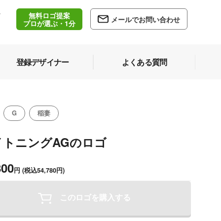
無料ロゴ提案
/
メールでお問い合わせ
5
プロが選ぶ・1分
登録デザイナー
よくある質問
G
稲妻
イトニングAGのロゴ
800
円
(税込54,780円)
このロゴを購入する