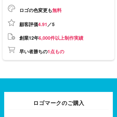
ロゴの色変更も
無料
顧客評価
4.91
／5
創業12年
6,000件以上制作実績
早い者勝ちの
1点もの
ロゴマークのご購入