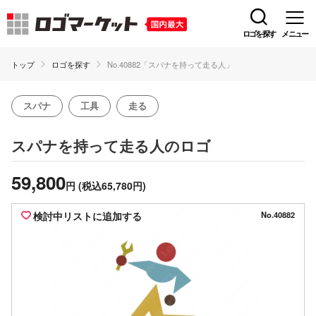
ロゴを探す
メニュー
トップ
ロゴを探す
No.40882「スパナを持って走る人」
スパナ
工具
走る
のロゴ
スパナを持って走る人
59,800
円
(税込65,780円)
検討中リストに追加する
No.40882