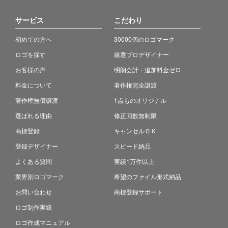
サービス
こだわり
初めての方へ
30000個のロゴマーク
ロゴを探す
厳選プロデザイナー
お客様の声
明朗会計・追加料金ゼロ
料金について
著作権完全譲渡
著作権無償譲渡
1点ものオリジナル
選ばれる理由
修正回数無制限
商標登録
キャンセルＯＫ
登録デザイナー
スピード納品
よくある質問
実績1万件以上
業界別ロゴマーク
希望のファイル形式納品
お問い合わせ
商標登録サポート
ロゴ制作実績
ロゴ作成マニュアル