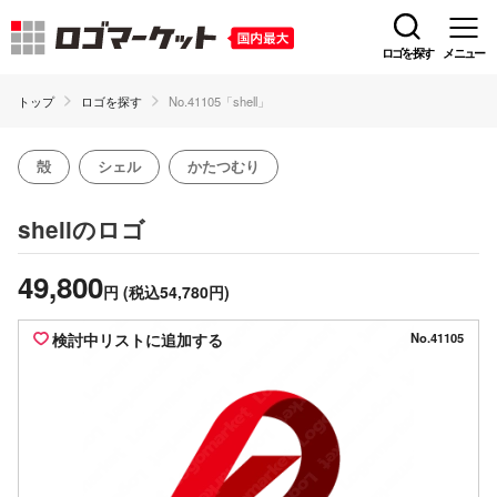
ロゴを探す
メニュー
トップ
ロゴを探す
No.41105「shell」
殻
シェル
かたつむり
のロゴ
shell
49,800
円
(税込54,780円)
検討中リストに追加する
No.41105