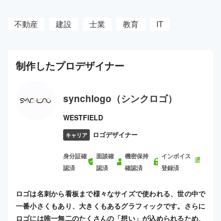
不動産
建設
士業
教育
IT
制作した
プロ
デザイナー
synchlogo（シンクロゴ）
WESTFIELD
ロゴデザイナー
キャリア
身分証確
面談確
機密保持
インボイス
認済
認済
確認済
登録済
ロゴは名刺から看板まで様々なサイズで使われる、世の中で
一番小さくもあり、大きくもあるグラフィックです。さらに
ロゴには唯一無二のたくさんの「想い」が込められるため、