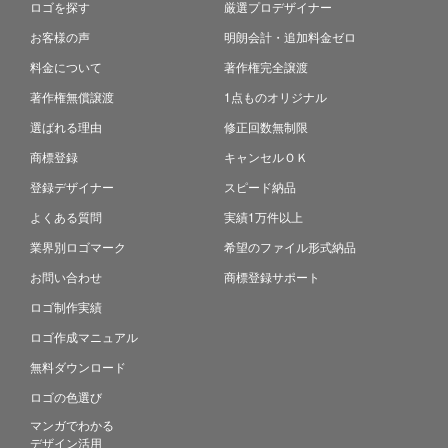
ロゴを探す
厳選プロデザイナー
お客様の声
明朗会計・追加料金ゼロ
料金について
著作権完全譲渡
著作権無償譲渡
1点ものオリジナル
選ばれる理由
修正回数無制限
商標登録
キャンセルＯＫ
登録デザイナー
スピード納品
よくある質問
実績1万件以上
業界別ロゴマーク
希望のファイル形式納品
お問い合わせ
商標登録サポート
ロゴ制作実績
ロゴ作成マニュアル
無料ダウンロード
ロゴの色選び
マンガでわかる
デザイン活用