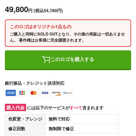
49,800
円
(税込54,780円)
このロゴはオリジナル1点もの
ご購入と同時にSOLD OUTとなり、その後の再販は一切ありませ
ん。 著作権はお客様に完全譲渡されます。
このロゴを購入する
銀行振込・クレジット決済対応
購入代金
には以下のサービスが
すべて
含まれます
色変更・アレンジ
無料
で対応
修正回数
無制限
で修正