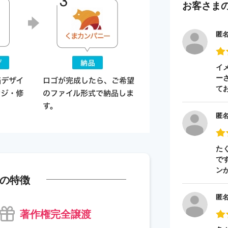
お客さま
匿
イ
ー
て
匿
た
で
ン
の特徴
匿
著作権完全譲渡