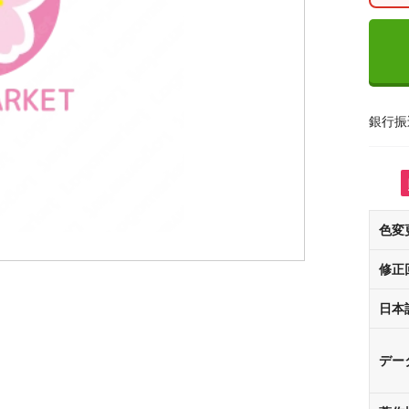
銀行振
色変
修正
日本
デー