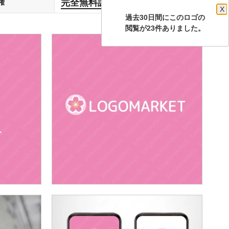
完全無料譲渡
権
します
X
過去30日間にこのロゴの
閲覧が23件ありました。