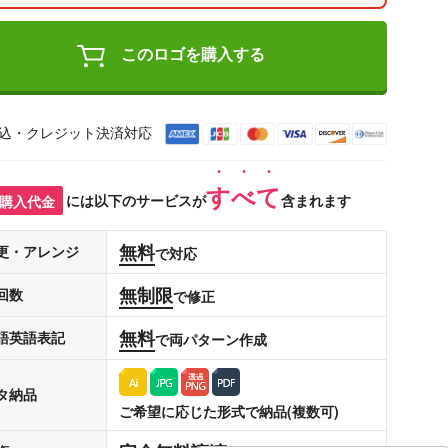
このロゴを購入する
込・クレジット決済対応
すべて
購入代金
には以下のサービスが
含まれます
無料
更・アレンジ
で対応
無制限
回数
で修正
無料
語英語表記
で両パターン作成
タ納品
ご希望に応じた形式で納品(複数可)