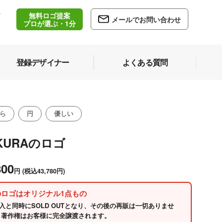
無料ロゴ提案
/
メールでお問い合わせ
5
プロが選ぶ・1分
登録デザイナー
よくある質問
ら
円
優しい
KURAのロゴ
800
円
(税込43,780円)
のロゴはオリジナル1点もの
入と同時にSOLD OUTとなり、その後の再販は一切ありませ
 著作権はお客様に完全譲渡されます。