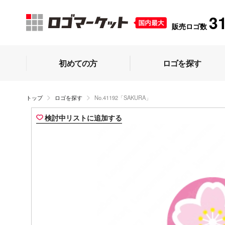
3
販売ロゴ数
初めての方
ロゴを探す
トップ
ロゴを探す
No.41192「SAKURA」
検討中リストに追加する