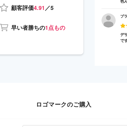
色
顧客評価
4.91
／5
プ
早い者勝ちの
1点もの
デ
で
ロゴマークのご購入