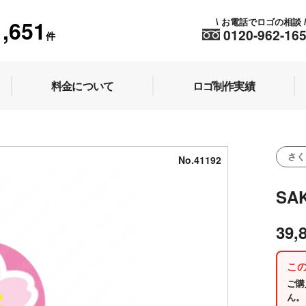
1,651
お電話でロゴの相談
\
0120-962-16
件
料金について
ロゴ制作実績
さく
No.41192
SA
39,
こ
ご購
ん。