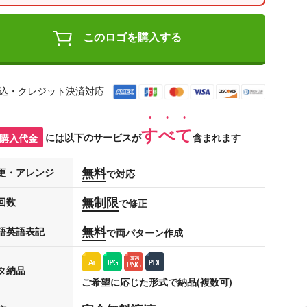
このロゴを購入する
込・クレジット決済対応
すべて
購入代金
には以下のサービスが
含まれます
無料
更・アレンジ
で対応
無制限
回数
で修正
無料
語英語表記
で両パターン作成
タ納品
ご希望に応じた形式で納品(複数可)