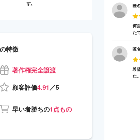
匿
何
た
の特徴
匿
著作権完全譲渡
希
た
顧客評価
4.91
／5
早い者勝ちの
1点もの