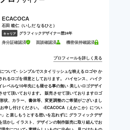
ECACOCA
石田 稔仁（いしだ なるひと）
グラフィックデザイナー歴24年
キャリア
身分証確認済
面談確認済
機密保持確認済
プロフィールを詳しく見る
ゴについて- シンプルでスタイリッシュな映えるロゴや か
されるロゴを得意としております。 ハイセンス、ハイク
イレベルな10年先にも褪せる事の無い 美しいロゴデザイ
させて頂いております。 販売させて頂いておりますロゴ
 形状、カラー、書体等、変更調整のご希望がございまし
お申し付けください。 -ECACOCA（えかこか）につい
こか」と楽しもうとする想いを忘れずに グラフィックデザ
を活かし イラスト、デザインの制作販売に取り組んでお
経営理念について- 素晴らしいものに出会い、見つけたもの