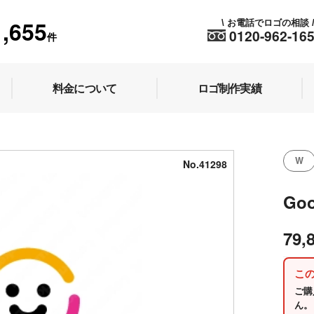
1,655
お電話でロゴの相談
\
0120-962-16
件
料金について
ロゴ制作実績
W
No.41298
Goo
79,
こ
ご購
ん。