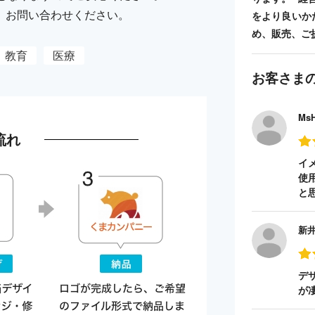
、お問い合わせください。
をより良いか
め、販売、ご
教育
医療
お客さま
Ms
流れ
イ
使
と
新
デ
が