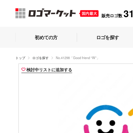
3
販売ロゴ数
初めての方
ロゴを探す
トップ
ロゴを探す
No.41298「Good friend “W”」
検討中リストに追加する