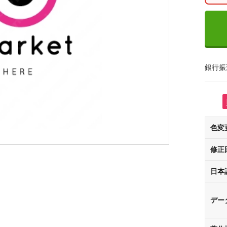
銀行振
色変
修正
日本
デー