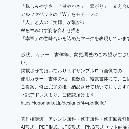
「親しみやすさ」「健やかさ」「繋がり」「支え合
アルファベットの「W」をモチーフに
「人」と人の「笑顔」が繋がり
Wを生み出す姿を合わせ描き
「幸福」の意味合いを込めたマークを表現していま
形状、カラー、書体等、変更調整のご希望がござ
い。
掲載させて頂いておりますサンプルロゴ画像での
使用カラー、書体の他、複数色、複数書体にて、ご
ご提案、修正完了の後、納品させて頂いております
下記アドレスより、ご確認頂けます。
https://logomarket.jp/designer/44/portfolio/
著作権譲渡・アレンジ無料・修正無料・修正回数無
AI形式、PDF形式、JPG形式、PNG形式セット