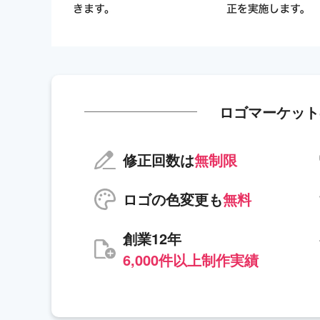
ロゴマーケット
修正回数は
無制限
ロゴの色変更も
無料
創業12年
6,000件以上制作実績