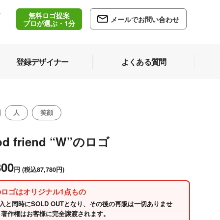
無料ロゴ提案
/
メールでお問い合わせ
5
プロが選ぶ・1分
登録デザイナー
よくある質問
人
笑顔
d friend “W”のロゴ
800
円
(税込87,780円)
のロゴはオリジナル1点もの
入と同時にSOLD OUTとなり、その後の再販は一切ありませ
 著作権はお客様に完全譲渡されます。