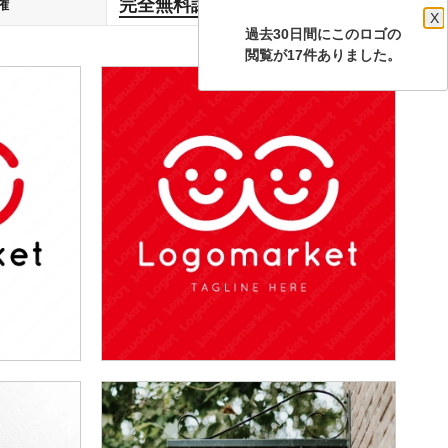
完全無料譲渡
権
します
X
過去30日間にこのロゴの
閲覧が17件ありました。