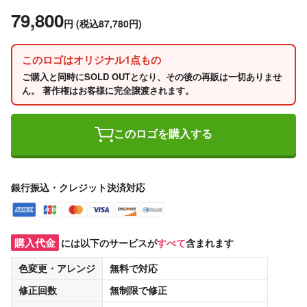
79,800
円
(税込87,780円)
このロゴはオリジナル1点もの
ご購入と同時にSOLD OUTとなり、その後の再販は一切ありませ
ん。 著作権はお客様に完全譲渡されます。
このロゴを購入する
銀行振込・クレジット決済対応
購入代金
には以下のサービスが
すべて
含まれます
色変更・アレンジ
無料
で対応
修正回数
無制限
で修正