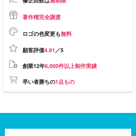
修正回数は
無制限
著作権完全譲渡
ロゴの色変更も
無料
顧客評価
4.91
／5
創業12年
6,000件以上制作実績
早い者勝ちの
1点もの