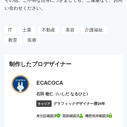
い合わせください。
IT
士業
不動産
美容
介護福祉
教育
医療
制作した
プロ
デザイナー
ECACOCA
石田 稔仁（いしだ なるひと）
グラフィックデザイナー歴24年
キャリア
身分証確認済
面談確認済
機密保持確認済