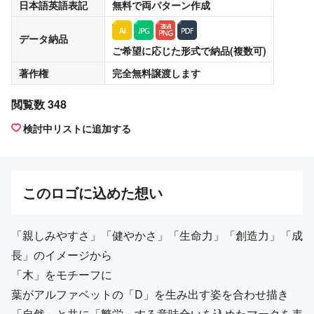
日本語英語表記
無料
で両パターン作成
データ納品
ご希望に応じた形式で納品(複数可)
著作権
完全無料譲渡
します
閲覧数 348
検討中リストに追加する
この
ロゴ
に込めた想い
「親しみやすさ」「健やかさ」「生命力」「創造力」「成
長」のイメージから
「木」をモチーフに
葉がアルファベットの「D」を生み出す姿を合わせ描き
「自然」と共に「繁栄」する意味合いを込めたマークを表