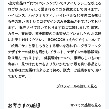
-当方出品ロゴについて- シンプルでスタイリッシュな映える
ロゴや かわいらしく愛されるロゴを得意としております。
ハイセンス、ハイクオリティ、ハイレベルな10年先にも褪せ
る事の無い 美しいロゴデザインのみを出品させて頂いており
ます。 販売させて頂いておりますロゴに関しまして 形状、
カラー、書体等、変更調整のご希望がございましたら お気軽
にお申し付けください。 -ECACOCA（えかこか）について-
「絵描こか」と楽しもうとする想いを忘れずに グラフィック
デザイナーの経験を活かし イラスト、デザインの制作販売に
取り組んでおります。 -経営理念について- 素晴らしいものに
出会い、見つけたものをより良いかたちで 最も良い作品とし
てお客様にお届け出来るよう努め、販売、ご提案させて頂い
ております。
プロフィールを詳しく見る
お客さまの感想
すべての感想を見る