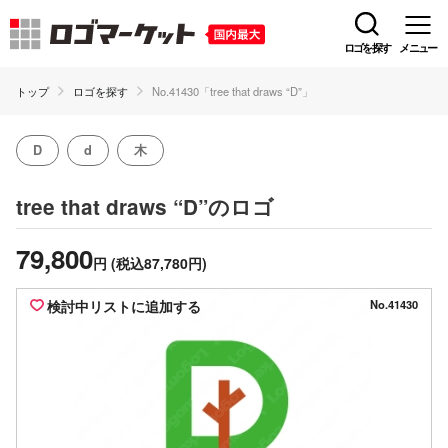
ロゴを探す
メニュー
トップ
ロゴを探す
No.41430「tree that draws “D”」
D
d
木
のロゴ
tree that draws “D”
79,800
円
(税込87,780円)
検討中リストに追加する
No.41430