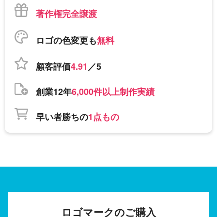
著作権完全譲渡
ロゴの色変更も
無料
顧客評価
4.91
／5
創業12年
6,000件以上制作実績
早い者勝ちの
1点もの
ロゴマークのご購入