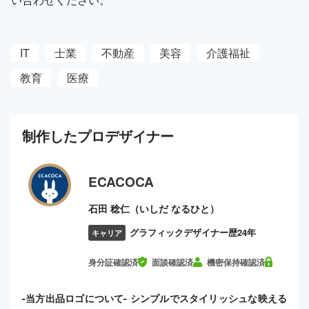
IT
士業
不動産
美容
介護福祉
教育
医療
制作した
プロ
デザイナー
ECACOCA
石田 稔仁（いしだ なるひと）
グラフィックデザイナー歴24年
キャリア
身分証確認済
面談確認済
機密保持確認済
-当方出品ロゴについて- シンプルでスタイリッシュな映える