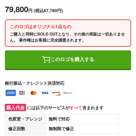
79,800
円
(税込87,780円)
このロゴはオリジナル1点もの
ご購入と同時にSOLD OUTとなり、その後の再販は一切ありませ
ん。 著作権はお客様に完全譲渡されます。
このロゴを購入する
銀行振込・クレジット決済対応
購入代金
には以下のサービスが
すべて
含まれます
色変更・アレンジ
無料
で対応
修正回数
無制限
で修正