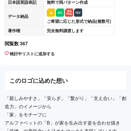
日本語英語表記
無料
で両パターン作成
データ納品
ご希望に応じた形式で納品(複数可)
著作権
完全無料譲渡
します
閲覧数 367
検討中リストに追加する
この
ロゴ
に込めた想い
「親しみやすさ」「安らぎ」「繋がり」「支え合い」「創
造力」のイメージから
「家」をモチーフに
アルファベットの「B」が家を生み出す姿を合わせ描き
「洗練」の意味合いを込めたマークを表現しています。