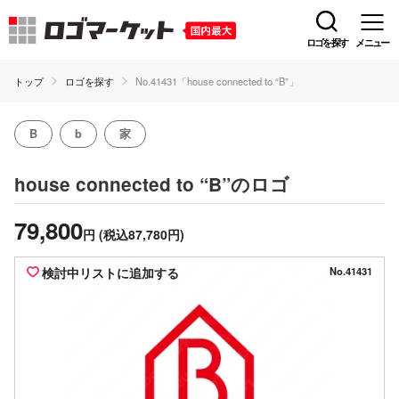
ロゴを探す
メニュー
トップ
ロゴを探す
No.41431「house connected to “B”」
B
b
家
のロゴ
house connected to “B”
79,800
円
(税込87,780円)
検討中リストに追加する
No.41431