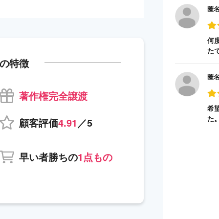
匿
何
た
の特徴
匿
著作権完全譲渡
希
た
顧客評価
4.91
／5
早い者勝ちの
1点もの