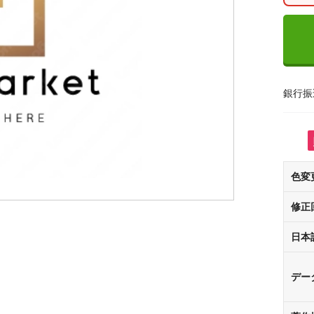
銀行振
色変
修正
日本
デー