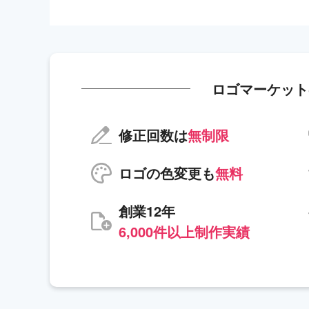
ロゴマーケット
修正回数は
無制限
ロゴの色変更も
無料
創業12年
6,000件以上制作実績