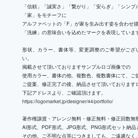
「信頼」「誠実さ」「繋がり」「安らぎ」「シンプ
「家」をモチーフに
アルファベットの「F」が家を生み出す姿を合わせ
「洗練」の意味合いを込めたマークを表現していま
形状、カラー、書体等、変更調整のご希望がござ
い。
掲載させて頂いておりますサンプルロゴ画像での
使用カラー、書体の他、複数色、複数書体にて、ご
ご提案、修正完了の後、納品させて頂いております
下記アドレスより、ご確認頂けます。
https://logomarket.jp/designer/44/portfolio/
著作権譲渡・アレンジ無料・修正無料・修正回数無
AI形式、PDF形式、JPG形式、PNG形式セット
その他、ご不明な点等につきましても、ご遠慮なく