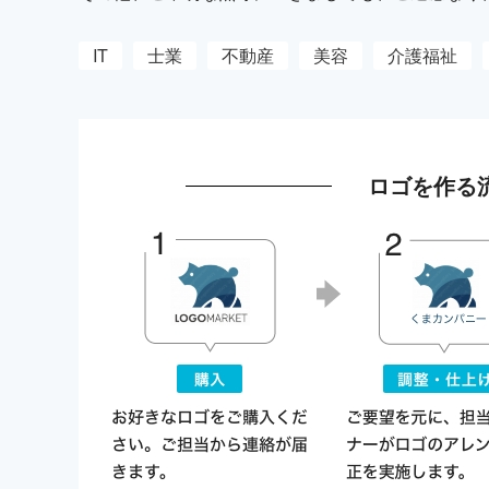
IT
士業
不動産
美容
介護福祉
ロゴを作る