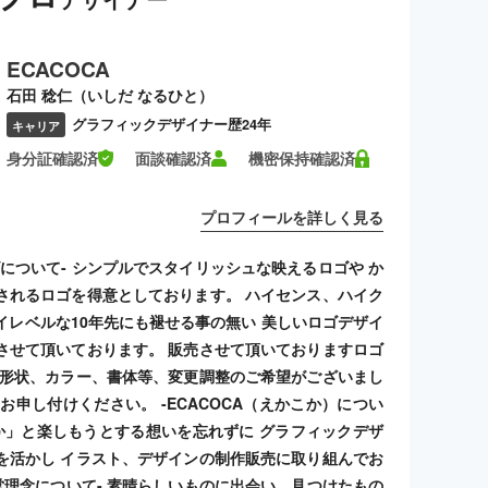
ECACOCA
石田 稔仁（いしだ なるひと）
グラフィックデザイナー歴24年
キャリア
身分証確認済
面談確認済
機密保持確認済
プロフィールを詳しく見る
ゴについて- シンプルでスタイリッシュな映えるロゴや か
されるロゴを得意としております。 ハイセンス、ハイク
イレベルな10年先にも褪せる事の無い 美しいロゴデザイ
させて頂いております。 販売させて頂いておりますロゴ
 形状、カラー、書体等、変更調整のご希望がございまし
お申し付けください。 -ECACOCA（えかこか）につい
こか」と楽しもうとする想いを忘れずに グラフィックデザ
を活かし イラスト、デザインの制作販売に取り組んでお
経営理念について- 素晴らしいものに出会い、見つけたもの