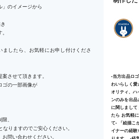
ル」のイメージから
描き
す。
いましたら、お気軽にお申し付けくださ
提案させて頂きます。
-当方出品ロ
わいらしく愛
ロゴの一部画像が
オリティ、ハ
ンのみを出品
に関しまして
たら お気軽に
制限、
て- 「絵描
納品となりますのでご安心ください。
イナーの経験
、お問い合わせください。
ります。 -