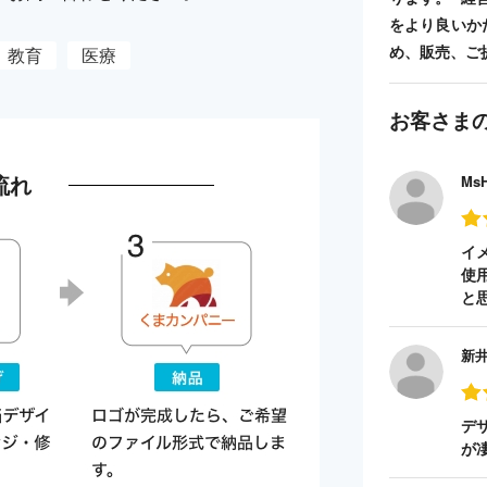
をより良いか
め、販売、ご
教育
医療
お客さま
流れ
Ms
イ
使
と
新
デ
が