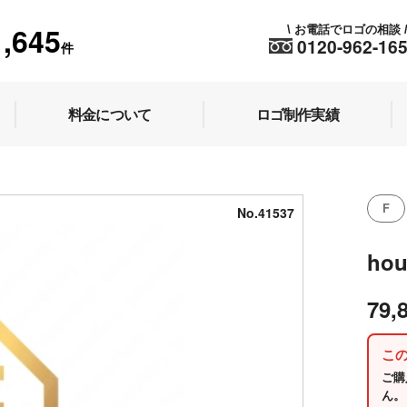
1,645
お電話でロゴの相談
\
0120-962-16
件
料金について
ロゴ制作実績
F
No.41537
hou
79,
こ
ご購
ん。