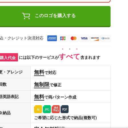
このロゴを購入する
込・クレジット決済対応
すべて
購入代金
には以下のサービスが
含まれます
無料
更・アレンジ
で対応
無制限
回数
で修正
無料
語英語表記
で両パターン作成
タ納品
ご希望に応じた形式で納品(複数可)