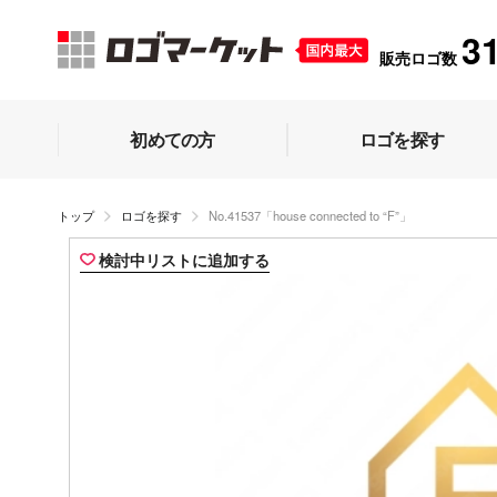
3
販売ロゴ数
初めての方
ロゴを探す
トップ
ロゴを探す
No.41537「house connected to “F”」
検討中リストに追加する