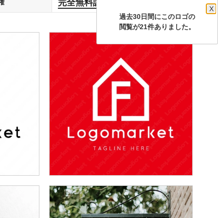
完全無料譲渡
権
します
X
過去30日間にこのロゴの
閲覧が21件ありました。