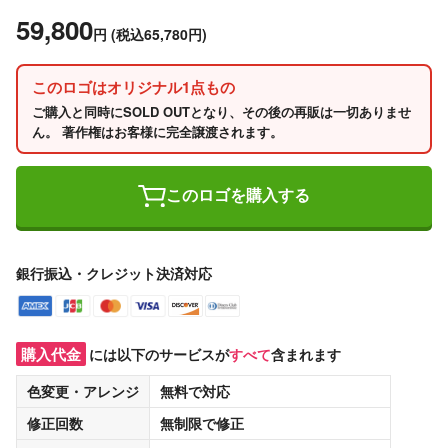
59,800
円
(税込65,780円)
このロゴはオリジナル1点もの
ご購入と同時にSOLD OUTとなり、その後の再販は一切ありませ
ん。 著作権はお客様に完全譲渡されます。
このロゴを購入する
銀行振込・クレジット決済対応
購入代金
には以下のサービスが
すべて
含まれます
色変更・アレンジ
無料
で対応
修正回数
無制限
で修正