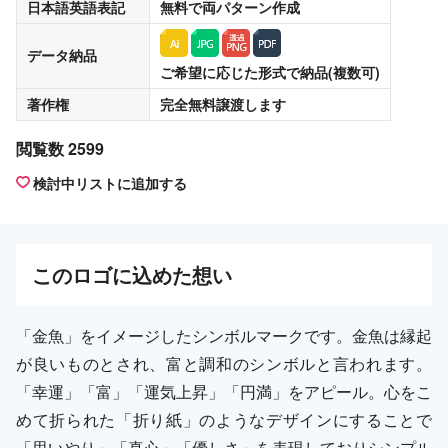
日本語英語表記
無料
で両パターン作成
データ納品
ご希望に応じた形式で納品(複数可)
著作権
完全無料譲渡
します
閲覧数 2599
検討中リストに追加する
この
ロゴ
に込めた想い
「金魚」をイメージしたシンボルマークです。金魚は縁起
が良いものとされ、富と調和のシンボルと言われます。
「幸運」「富」「運気上昇」「円満」をアピール。心をこ
めて折られた「折り紙」のようなデザインにすることで
「思いやり」「真心」「優しさ」を表現しておりシンプル