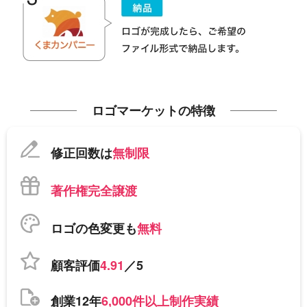
ロゴマーケットの特徴
修正回数は
無制限
著作権完全譲渡
ロゴの色変更も
無料
顧客評価
4.91
／5
創業12年
6,000件以上制作実績