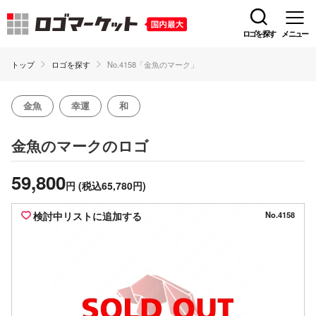
ロゴを探す
メニュー
トップ
ロゴを探す
No.4158「金魚のマーク」
金魚
幸運
和
のロゴ
金魚のマーク
59,800
円
(税込65,780円)
検討中リストに追加する
No.4158