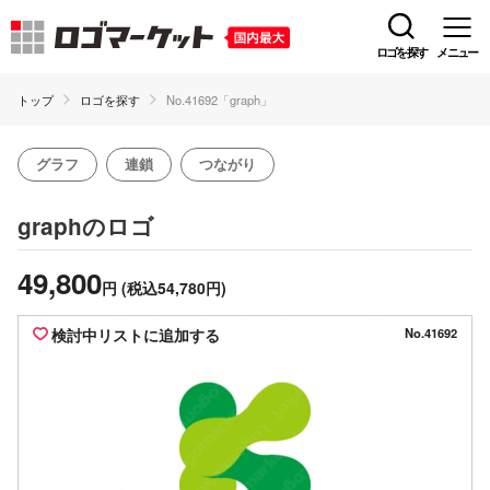
ロゴを探す
メニュー
トップ
ロゴを探す
No.41692「graph」
グラフ
連鎖
つながり
のロゴ
graph
49,800
円
(税込54,780円)
検討中リストに追加する
No.41692