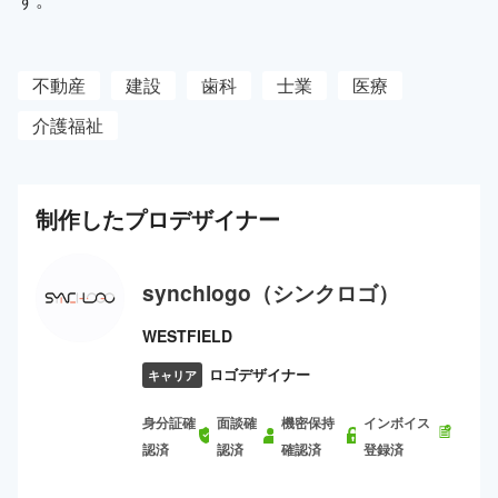
不動産
建設
歯科
士業
医療
介護福祉
制作した
プロ
デザイナー
synchlogo（シンクロゴ）
WESTFIELD
ロゴデザイナー
キャリア
身分証確
面談確
機密保持
インボイス
認済
認済
確認済
登録済