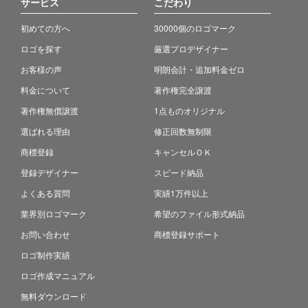
サービス
こだわり
初めての方へ
30000個のロゴマーク
ロゴを探す
厳選プロデザイナー
お客様の声
明朗会計・追加料金ゼロ
料金について
著作権完全譲渡
著作権無償譲渡
1点ものオリジナル
選ばれる理由
修正回数無制限
商標登録
キャンセルＯＫ
登録デザイナー
スピード納品
よくある質問
実績1万件以上
業界別ロゴマーク
希望のファイル形式納品
お問い合わせ
商標登録サポート
ロゴ制作実績
ロゴ作成マニュアル
無料ダウンロード