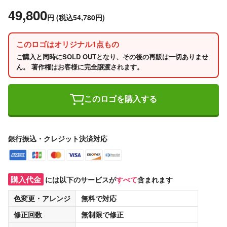
49,800
円
(税込54,780円)
このロゴはオリジナル1点もの
ご購入と同時にSOLD OUTとなり、その後の再販は一切ありませ
ん。 著作権はお客様に完全譲渡されます。
このロゴを購入する
銀行振込・クレジット決済対応
購入代金
には以下のサービスが
すべて
含まれます
色変更・アレンジ
無料
で対応
修正回数
無制限
で修正