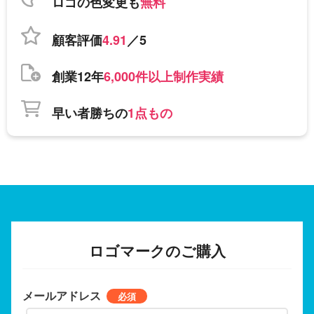
ロゴの色変更も
無料
顧客評価
4.91
／5
創業12年
6,000件以上制作実績
早い者勝ちの
1点もの
ロゴマークのご購入
メールアドレス