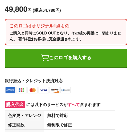
49,800
円
(税込54,780円)
このロゴはオリジナル1点もの
ご購入と同時にSOLD OUTとなり、その後の再販は一切ありませ
ん。 著作権はお客様に完全譲渡されます。
このロゴを購入する
銀行振込・クレジット決済対応
購入代金
には以下のサービスが
すべて
含まれます
色変更・アレンジ
無料
で対応
修正回数
無制限
で修正