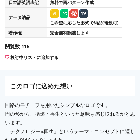
日本語英語表記
無料
で両パターン作成
データ納品
ご希望に応じた形式で納品(複数可)
著作権
完全無料譲渡
します
閲覧数 415
検討中リストに追加する
この
ロゴ
に込めた想い
回路のモチーフを用いたシンプルなロゴです。
円の形から、循環・再生といった意味も感じ取れるかと思
います。
「テクノロジー×再生」というテーマ・コンセプトに適し
た1点ではないでしょうか。