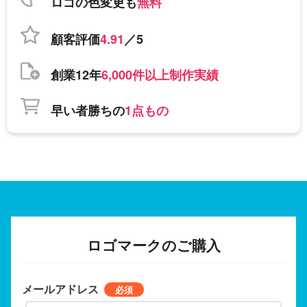
ロゴの色変更も
無料
顧客評価
4.91
／5
創業12年
6,000件以上制作実績
早い者勝ちの
1点もの
ロゴマークのご購入
メールアドレス