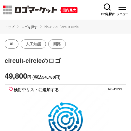
ロゴを探す
メニュー
トップ
ロゴを探す
No.41729「circuit-circle」
AI
人工知能
回路
のロゴ
circuit-circle
49,800
円
(税込54,780円)
検討中リストに追加する
No.41729