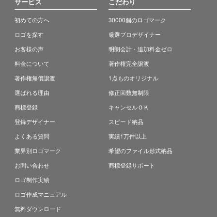
サービス
こだわり
初めての方へ
30000個のロゴマーク
ロゴを探す
厳選プロデザイナー
お客様の声
明朗会計・追加料金ゼロ
料金について
著作権完全譲渡
著作権無償譲渡
1点ものオリジナル
選ばれる理由
修正回数無制限
商標登録
キャンセルＯＫ
登録デザイナー
スピード納品
よくある質問
実績1万件以上
業界別ロゴマーク
希望のファイル形式納品
お問い合わせ
商標登録サポート
ロゴ制作実績
ロゴ作成マニュアル
無料ダウンロード